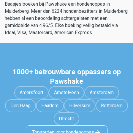
Baasjes boeken bij Pawshake een hondenoppas in
Muiderberg. Meer dan 6224 hondenbezitters in Muiderberg
hebben al een beoordeling achtergelaten met een
gemiddelde van 4.96/5. Elke boeking veilig betaald via
Ideal, Visa, Mastercard, American Express
1000+ betrouwbare oppassers op
Pawshake
Amersfoort
Amstelveen
Amsterdam
Den Haag
Haarlem
Hilversum
Rotterdam
Utrecht
Topsteden voor hondenoppas