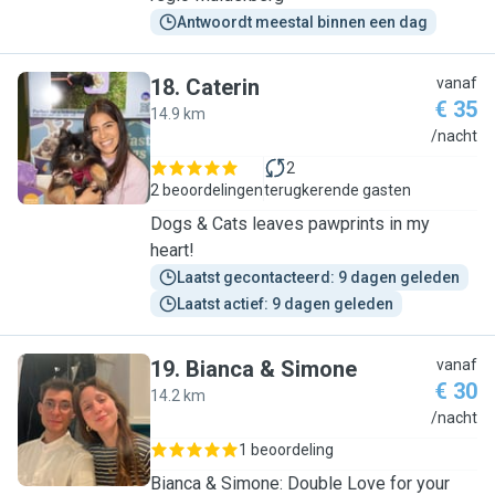
Antwoordt meestal binnen een dag
18
.
Caterin
vanaf
€ 35
14.9 km
C
/nacht
2
2 beoordelingen
terugkerende gasten
Dogs & Cats leaves pawprints in my
heart!
Laatst gecontacteerd: 9 dagen geleden
Laatst actief: 9 dagen geleden
19
.
Bianca & Simone
vanaf
€ 30
14.2 km
B
/nacht
1 beoordeling
Bianca & Simone: Double Love for your