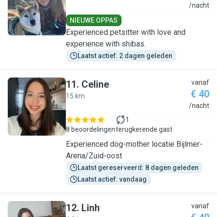
R
/nacht
NIEUWE OPPAS
Experienced petsitter with love and
experience with shibas.
Laatst actief: 2 dagen geleden
11
.
Celine
vanaf
€ 40
15 km
C
/nacht
1
8 beoordelingen
terugkerende gast
Experienced dog-mother locatie Bijlmer-
Arena/Zuid-oost
Laatst gereserveerd: 8 dagen geleden
Laatst actief: vandaag
12
.
Linh
vanaf