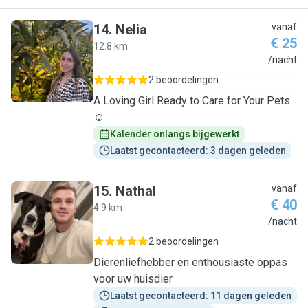
14
.
Nelia
vanaf
€ 25
12.8 km
N
/nacht
2 beoordelingen
A Loving Girl Ready to Care for Your Pets
☺️
Kalender onlangs bijgewerkt
Laatst gecontacteerd: 3 dagen geleden
15
.
Nathal
vanaf
€ 40
4.9 km
N
/nacht
2 beoordelingen
Dierenliefhebber en enthousiaste oppas
voor uw huisdier
Laatst gecontacteerd: 11 dagen geleden