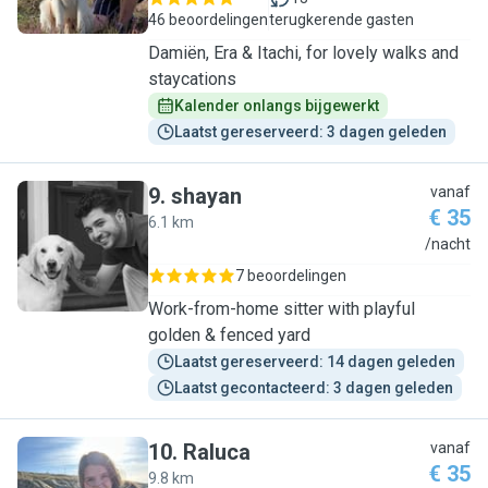
46 beoordelingen
terugkerende gasten
Damiën, Era & Itachi, for lovely walks and
staycations
Kalender onlangs bijgewerkt
Laatst gereserveerd: 3 dagen geleden
9
.
shayan
vanaf
€ 35
6.1 km
S
/nacht
7 beoordelingen
Work-from-home sitter with playful
golden & fenced yard
Laatst gereserveerd: 14 dagen geleden
Laatst gecontacteerd: 3 dagen geleden
10
.
Raluca
vanaf
€ 35
9.8 km