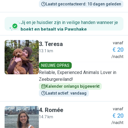
Laatst gecontacteerd: 10 dagen geleden
Jij en je huisdier zijn in veilige handen wanneer je
boekt en betaalt via Pawshake
.
3
.
Teresa
vanaf
€ 20
13.1 km
T
/nacht
NIEUWE OPPAS
Reliable, Experienced Animals Lover in
Zeeburgereiland!
Kalender onlangs bijgewerkt
Laatst actief: vandaag
4
.
Romée
vanaf
€ 20
14.7 km
R
/nacht