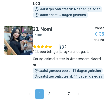
Dog
Laatst gecontacteerd: 4 dagen geleden
Laatst actief: 4 dagen geleden
20
.
Nomi
vanaf
€ 35
15 km
N
/nacht
7
12 beoordelingen
terugkerende gasten
Caring animal sitter in Amsterdam Noord
❤️
Laatst gereserveerd: 11 dagen geleden
Laatst gecontacteerd: 11 dagen geleden
1
2
...
7