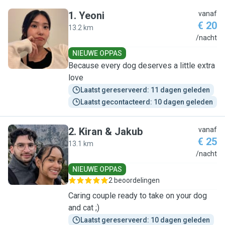
1
.
Yeoni
vanaf
€ 20
13.2 km
Y
/nacht
NIEUWE OPPAS
Because every dog deserves a little extra
love
Laatst gereserveerd: 11 dagen geleden
Laatst gecontacteerd: 10 dagen geleden
2
.
Kiran & Jakub
vanaf
€ 25
13.1 km
K
/nacht
NIEUWE OPPAS
2 beoordelingen
Caring couple ready to take on your dog
and cat ;)
Laatst gereserveerd: 10 dagen geleden