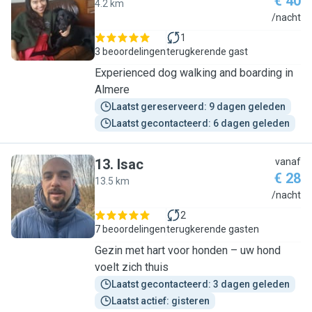
€ 40
4.2 km
L
/nacht
1
3 beoordelingen
terugkerende gast
Experienced dog walking and boarding in
Almere
Laatst gereserveerd: 9 dagen geleden
Laatst gecontacteerd: 6 dagen geleden
13
.
Isac
vanaf
€ 28
13.5 km
I
/nacht
2
7 beoordelingen
terugkerende gasten
Gezin met hart voor honden – uw hond
voelt zich thuis
Laatst gecontacteerd: 3 dagen geleden
Laatst actief: gisteren