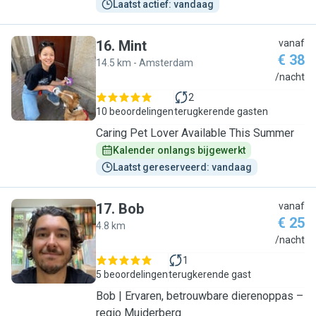
Laatst actief: vandaag
16
.
Mint
vanaf
€ 38
14.5 km - Amsterdam
M
/nacht
2
10 beoordelingen
terugkerende gasten
Caring Pet Lover Available This Summer
Kalender onlangs bijgewerkt
Laatst gereserveerd: vandaag
17
.
Bob
vanaf
€ 25
4.8 km
B
/nacht
1
5 beoordelingen
terugkerende gast
Bob | Ervaren, betrouwbare dierenoppas –
regio Muiderberg