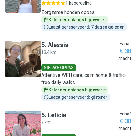
1 beoordeling
Zorgzame honden oppas
Kalender onlangs bijgewerkt
Laatst gereserveerd: 7 dagen geleden
5
.
Alessia
vanaf
€ 38
13.4 km
A
/nacht
NIEUWE OPPAS
Attentive WFH care, calm home & traffic-
free daily walks
Kalender onlangs bijgewerkt
Laatst gereserveerd: gisteren
6
.
Leticia
vanaf
€ 30
7 km
L
/nacht