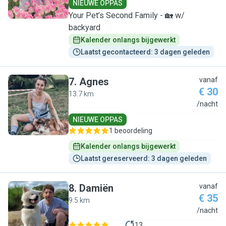
NIEUWE OPPAS
Your Pet’s Second Family - 🏡 w/
backyard
Kalender onlangs bijgewerkt
Laatst gecontacteerd: 3 dagen geleden
7
.
Agnes
vanaf
€ 30
13.7 km
A
/nacht
NIEUWE OPPAS
1 beoordeling
Kalender onlangs bijgewerkt
Laatst gereserveerd: 3 dagen geleden
8
.
Damiën
vanaf
€ 35
9.5 km
D
/nacht
13