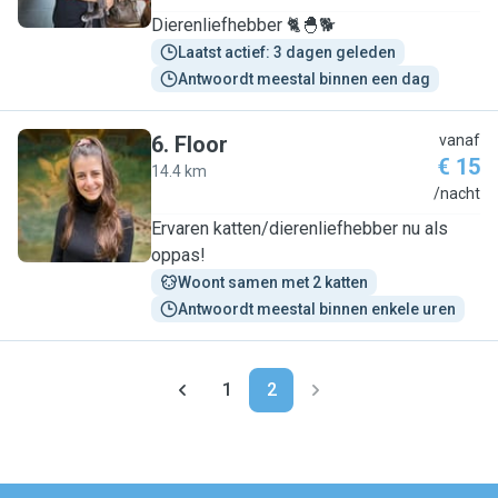
Dierenliefhebber 🐈🐣🐕
Laatst actief: 3 dagen geleden
Antwoordt meestal binnen een dag
6
.
Floor
vanaf
€ 15
14.4 km
F
/nacht
Ervaren katten/dierenliefhebber nu als
oppas!
Woont samen met 2 katten
Antwoordt meestal binnen enkele uren
1
2