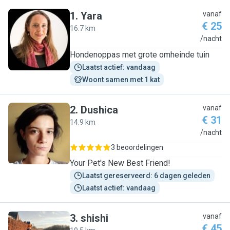
1
.
Yara
vanaf
€ 25
16.7 km
Y
/nacht
Hondenoppas met grote omheinde tuin
Laatst actief: vandaag
Woont samen met 1 kat
2
.
Dushica
vanaf
€ 31
14.9 km
D
/nacht
3 beoordelingen
Your Pet's New Best Friend!
Laatst gereserveerd: 6 dagen geleden
Laatst actief: vandaag
3
.
shishi
vanaf
€ 45