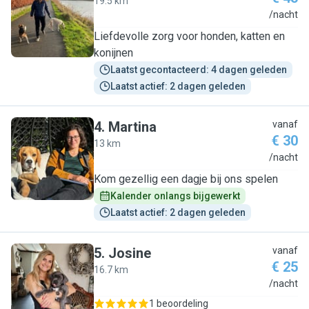
19.5 km
S
/nacht
Liefdevolle zorg voor honden, katten en
konijnen
Laatst gecontacteerd: 4 dagen geleden
Laatst actief: 2 dagen geleden
4
.
Martina
vanaf
€ 30
13 km
M
/nacht
Kom gezellig een dagje bij ons spelen
Kalender onlangs bijgewerkt
Laatst actief: 2 dagen geleden
5
.
Josine
vanaf
€ 25
16.7 km
J
/nacht
1 beoordeling