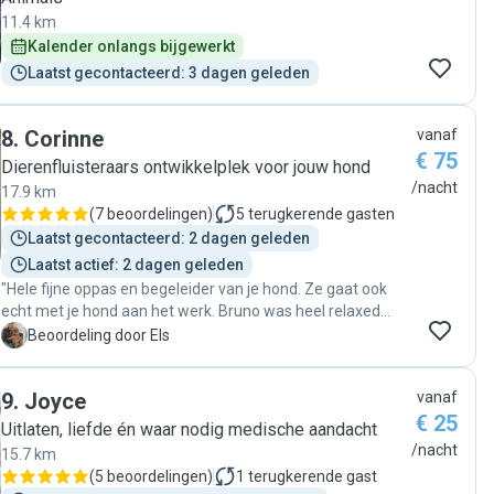
11.4 km
Kalender onlangs bijgewerkt
Laatst gecontacteerd: 3 dagen geleden
8
.
Corinne
vanaf
€ 75
Dierenfluisteraars ontwikkelplek voor jouw hond
/nacht
17.9 km
(
7 beoordelingen
)
5
terugkerende gasten
Laatst gecontacteerd: 2 dagen geleden
Laatst actief: 2 dagen geleden
"Hele fijne oppas en begeleider van je hond. Ze gaat ook
echt met je hond aan het werk. Bruno was heel relaxed
toen hij terugkwam. Een echte aanrader!!"
E
Beoordeling door Els
9
.
Joyce
vanaf
€ 25
Uitlaten, liefde én waar nodig medische aandacht
/nacht
15.7 km
(
5 beoordelingen
)
1
terugkerende gast