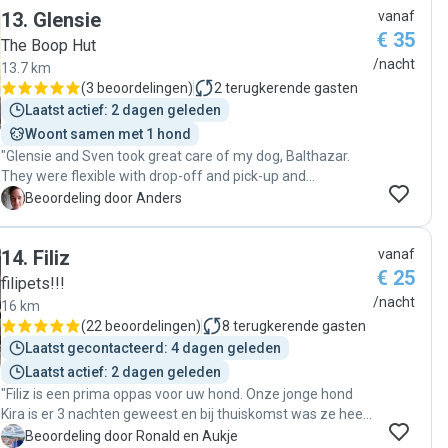
13
.
Glensie
vanaf
€ 35
The Boop Hut
/nacht
13.7 km
(
3 beoordelingen
)
2
terugkerende gasten
Laatst actief: 2 dagen geleden
Woont samen met 1 hond
"Glensie and Sven took great care of my dog, Balthazar.
They were flexible with drop-off and pick-up and
communicated well both before and during the stay."
A
Beoordeling door Anders
14
.
Filiz
vanaf
€ 25
filipets!!!
/nacht
16 km
(
22 beoordelingen
)
8
terugkerende gasten
Laatst gecontacteerd: 4 dagen geleden
Laatst actief: 2 dagen geleden
"Filiz is een prima oppas voor uw hond. Onze jonge hond
Kira is er 3 nachten geweest en bij thuiskomst was ze heel
rustig. Een teken dat ze het prima naar haar zin heeft
R
Beoordeling door Ronald en Aukje