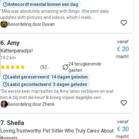
Antwoordt meestal binnen een dag
"Mila was absolutely amazing with Bingo. She sent daily
updates with pictures and videos, which I really
appreciated, and it gave me so much peace of mind. You
D
Beoordeling door Duvan
can tell she genuinely cares, she took the time to learn
about Bingo and made sure he felt comfortable and at
6
.
Amy
vanaf
home. 💛 Super friendly, attentive, and clearly very
€ 20
dedicated. Bingo loved his stay with her, and I would
Kattenparadijs!
definitely recommend Mila to anyone looking for a great
/nacht
19.2 km
sitter! 🐶 "
24
terugkerende
(
52
gasten
beoordelingen
)
Laatst gereserveerd: 14 dagen geleden
Laatst gecontacteerd: 3 dagen geleden
"De eerste keer mijn katten bij Amy laten verblijven en wat
ben ik blij met die keus! Ik kreeg vrijwel dagelijks een
update, de katten konden goed wennen en er zijn geen
Z
Beoordeling door Zhenli
problemen geweest. Ik heb tijdens mijn vakantie me geen
minuut zorgen hoeven te maken. Echt super! Voor mij is
7
.
Sheila
vanaf
Amy nu de vaste dierenoppas."
€ 30
Loving,Trustworthy Pet Sitter Who Truly Cares About
/nacht
Animals