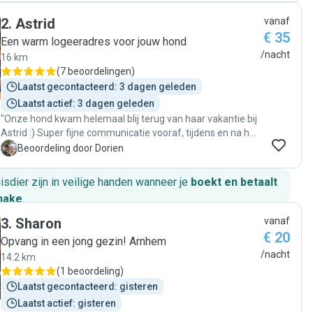
opvang nodig hebben. "
2
.
Astrid
vanaf
€ 35
Een warm logeeradres voor jouw hond
/nacht
16 km
(
7 beoordelingen
)
Laatst gecontacteerd: 3 dagen geleden
Laatst actief: 3 dagen geleden
"Onze hond kwam helemaal blij terug van haar vakantie bij
Astrid :) Super fijne communicatie vooraf, tijdens en na het
verblijf. Ook zeer alert op kleine veranderingen in het
D
Beoordeling door Dorien
gedrag van onze hond en dat stelde ons erg gerust. Ik heb
het idee dat onze hond de hele week alle liefde en
huisdier zijn in veilige handen wanneer je
boekt en betaalt
aandacht kreeg en dat ze er erg van heeft genoten. Wij
hake
.
komen zeker weer terug bij Astrid!"
3
.
Sharon
vanaf
€ 20
Opvang in een jong gezin! Arnhem
/nacht
14.2 km
(
1 beoordeling
)
Laatst gecontacteerd: gisteren
Laatst actief: gisteren