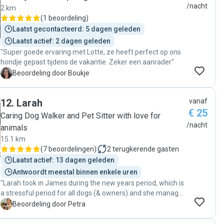
/nacht
2 km
(
1 beoordeling
)
Laatst gecontacteerd: 5 dagen geleden
Laatst actief: 2 dagen geleden
"Super goede ervaring met Lotte, ze heeft perfect op ons
hondje gepast tijdens de vakantie. Zeker een aanrader"
B
Beoordeling door Boukje
12
.
Larah
vanaf
€ 25
Caring Dog Walker and Pet Sitter with love for
/nacht
animals
15.1 km
(
7 beoordelingen
)
2
terugkerende gasten
Laatst actief: 13 dagen geleden
Antwoordt meestal binnen enkele uren
"Larah took in James during the new years period, which is
a stressful period for all dogs (& owners) and she managed
greatly! It’s easy to communicate with her, sending pictures
P
Beoordeling door Petra
and videos daily, she’s careful with the dogs and I could see
James was very chill with her 😊 totally recommend!"