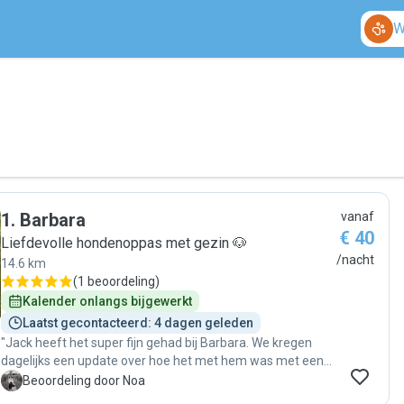
W
1
.
Barbara
vanaf
€ 40
Liefdevolle hondenoppas met gezin 🐶
/nacht
14.6 km
(
1 beoordeling
)
Kalender onlangs bijgewerkt
Laatst gecontacteerd: 4 dagen geleden
"Jack heeft het super fijn gehad bij Barbara. We kregen
dagelijks een update over hoe het met hem was met een
foto. Jack heeft genoten van Barbara en haar gezin en
N
Beoordeling door Noa
andersom ook. Jack zullen we weer brengen als we