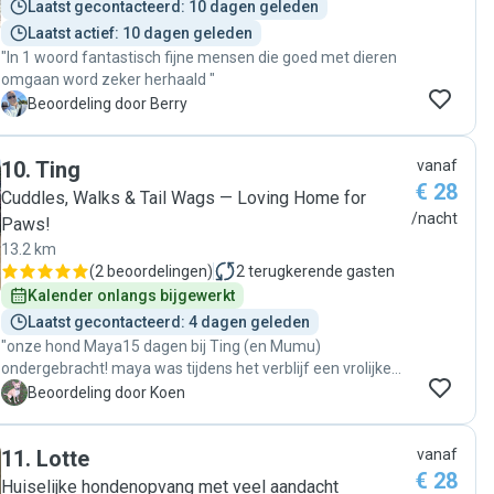
Laatst gecontacteerd: 10 dagen geleden
Laatst actief: 10 dagen geleden
"In 1 woord fantastisch fijne mensen die goed met dieren
omgaan word zeker herhaald "
B
Beoordeling door Berry
10
.
Ting
vanaf
€ 28
Cuddles, Walks & Tail Wags — Loving Home for
/nacht
Paws!
13.2 km
(
2 beoordelingen
)
2
terugkerende gasten
Kalender onlangs bijgewerkt
Laatst gecontacteerd: 4 dagen geleden
"onze hond Maya15 dagen bij Ting (en Mumu)
ondergebracht! maya was tijdens het verblijf een vrolijke
hond. dit zagen we ook de filmpjes die we soms kregen.
K
Beoordeling door Koen
park in de buurt van het huis is een fijne uitlaatplek waar
maya los kon rennen. comunnciatie met Ting was ook fijn
11
.
Lotte
vanaf
en goed. dus onze volgende vakantie gaat Maya weer naar
€ 28
Ting en Mumu!"
Huiselijke hondenopvang met veel aandacht