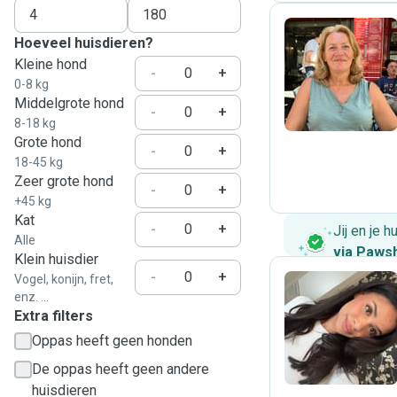
Hoeveel huisdieren?
Kleine hond
A
-
+
0-8 kg
Middelgrote hond
-
+
8-18 kg
Grote hond
-
+
18-45 kg
Zeer grote hond
-
+
+45 kg
Kat
-
+
Jij en je 
Alle
via Paws
Klein huisdier
-
+
Vogel, konijn, fret,
enz. ...
Extra filters
S
Oppas heeft geen honden
De oppas heeft geen andere
huisdieren