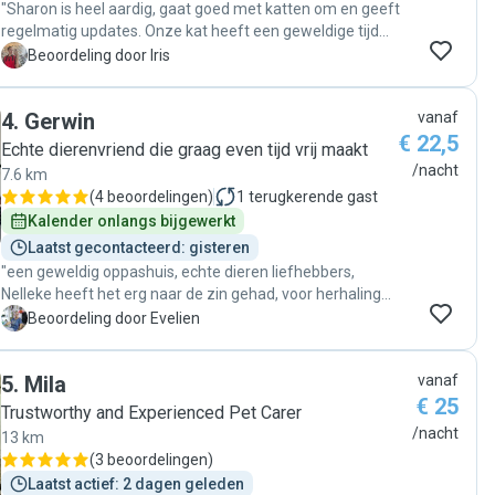
"Sharon is heel aardig, gaat goed met katten om en geeft
regelmatig updates. Onze kat heeft een geweldige tijd
gehad, raad het zeker aan. "
I
Beoordeling door Iris
4
.
Gerwin
vanaf
€ 22,5
Echte dierenvriend die graag even tijd vrij maakt
/nacht
7.6 km
(
4 beoordelingen
)
1
terugkerende gast
Kalender onlangs bijgewerkt
Laatst gecontacteerd: gisteren
"een geweldig oppashuis, echte dieren liefhebbers,
Nelleke heeft het erg naar de zin gehad, voor herhaling
vatbaar. echte toppers."
E
Beoordeling door Evelien
5
.
Mila
vanaf
€ 25
Trustworthy and Experienced Pet Carer
/nacht
13 km
(
3 beoordelingen
)
Laatst actief: 2 dagen geleden