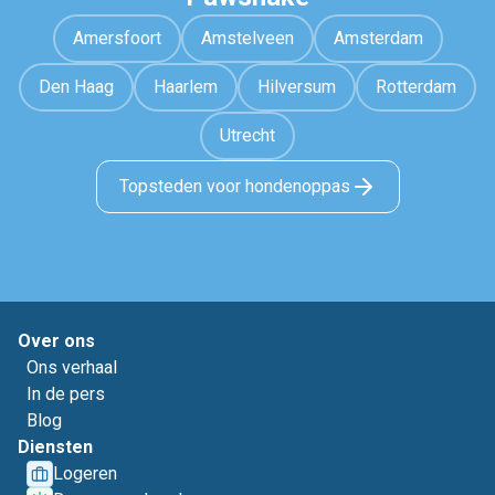
Amersfoort
Amstelveen
Amsterdam
Den Haag
Haarlem
Hilversum
Rotterdam
Utrecht
Topsteden voor hondenoppas
Over ons
Ons verhaal
In de pers
Blog
Diensten
Logeren