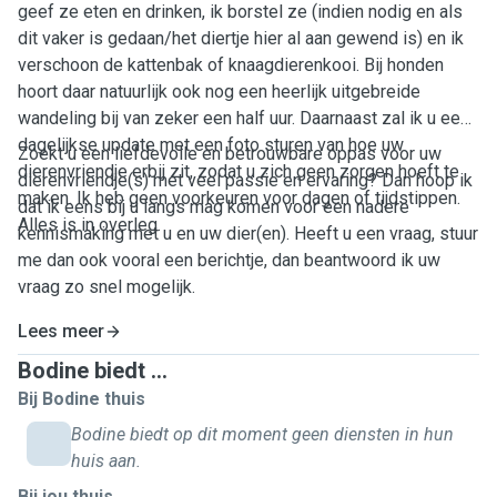
geef ze eten en drinken, ik borstel ze (indien nodig en als
dit vaker is gedaan/het diertje hier al aan gewend is) en ik
verschoon de kattenbak of knaagdierenkooi. Bij honden
hoort daar natuurlijk ook nog een heerlijk uitgebreide
wandeling bij van zeker een half uur. Daarnaast zal ik u een
dagelijkse update met een foto sturen van hoe uw
Zoekt u een liefdevolle en betrouwbare oppas voor uw
dierenvriendje erbij zit, zodat u zich geen zorgen hoeft te
dierenvriendje(s) met veel passie en ervaring? Dan hoop ik
maken. Ik heb geen voorkeuren voor dagen of tijdstippen.
dat ik eens bij u langs mag komen voor een nadere
Alles is in overleg.
kennismaking met u en uw dier(en). Heeft u een vraag, stuur
me dan ook vooral een berichtje, dan beantwoord ik uw
vraag zo snel mogelijk.
Lees meer
Bodine biedt ...
Bij Bodine thuis
Bodine biedt op dit moment geen diensten in hun
huis aan.
Bij jou thuis