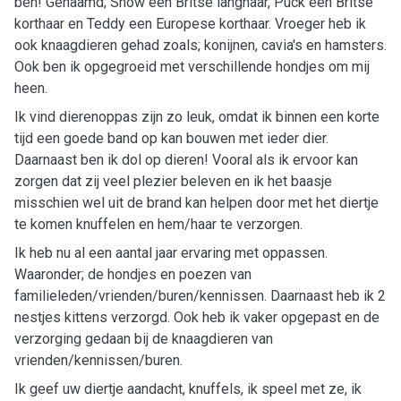
ben! Genaamd; Snow een Britse langhaar, Puck een Britse
korthaar en Teddy een Europese korthaar. Vroeger heb ik
ook knaagdieren gehad zoals; konijnen, cavia's en hamsters.
Ook ben ik opgegroeid met verschillende hondjes om mij
heen.
Ik vind dierenoppas zijn zo leuk, omdat ik binnen een korte
tijd een goede band op kan bouwen met ieder dier.
Daarnaast ben ik dol op dieren! Vooral als ik ervoor kan
zorgen dat zij veel plezier beleven en ik het baasje
misschien wel uit de brand kan helpen door met het diertje
te komen knuffelen en hem/haar te verzorgen.
Ik heb nu al een aantal jaar ervaring met oppassen.
Waaronder; de hondjes en poezen van
familieleden/vrienden/buren/kennissen. Daarnaast heb ik 2
nestjes kittens verzorgd. Ook heb ik vaker opgepast en de
verzorging gedaan bij de knaagdieren van
vrienden/kennissen/buren.
Ik geef uw diertje aandacht, knuffels, ik speel met ze, ik