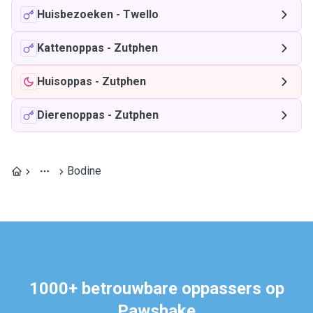
Huisbezoeken
-
Twello
Kattenoppas
-
Zutphen
Huisoppas
-
Zutphen
Dierenoppas
-
Zutphen
Bodine
1000+ betrouwbare oppassers op
Pawshake