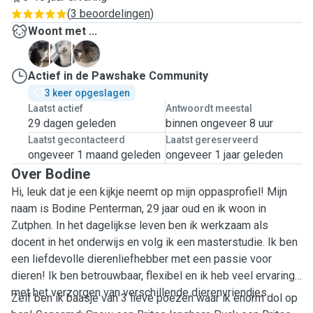
(
3 beoordelingen
)
Woont met ...
P
S
T
Actief in de Pawshake Community
3 keer opgeslagen
Laatst actief
Antwoordt meestal
29 dagen geleden
binnen ongeveer 8 uur
Laatst gecontacteerd
Laatst gereserveerd
ongeveer 1 maand geleden
ongeveer 1 jaar geleden
Over Bodine
Hi, leuk dat je een kijkje neemt op mijn oppasprofiel! Mijn
naam is Bodine Penterman, 29 jaar oud en ik woon in
Zutphen. In het dagelijkse leven ben ik werkzaam als
docent in het onderwijs en volg ik een masterstudie. Ik ben
een liefdevolle dierenliefhebber met een passie voor
dieren! Ik ben betrouwbaar, flexibel en ik heb veel ervaring
met het verzorgen van verschillende dierenvriendjes.
Zelf ben ik baasje van 3 lieve poezen waar ik enorm dol op