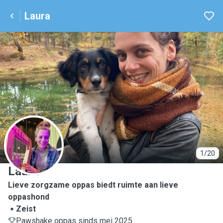
Laura
L
1/20
Laura
Lieve zorgzame oppas biedt ruimte aan lieve
oppashond
Zeist
Pawshake oppas sinds mei 2025