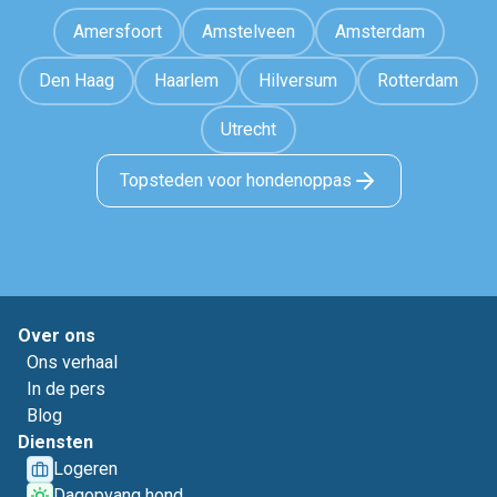
Amersfoort
Amstelveen
Amsterdam
Den Haag
Haarlem
Hilversum
Rotterdam
Utrecht
Topsteden voor hondenoppas
Over ons
Ons verhaal
In de pers
Blog
Diensten
Logeren
Dagopvang hond