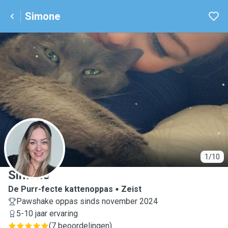
Simone
S
1/10
Simone
De Purr-fecte kattenoppas
Zeist
Pawshake oppas sinds november 2024
5-10 jaar ervaring
(
7 beoordelingen
)