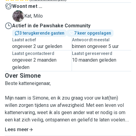
Woont met ...
M
Kat, Milo
Actief in de Pawshake Community
3 terugkerende gasten
7 keer opgeslagen
Laatst actief
Antwoordt meestal
ongeveer 2 uur geleden
binnen ongeveer 5 uur
Laatst gecontacteerd
Laatst gereserveerd
ongeveer 2 maanden
10 maanden geleden
geleden
Over Simone
Beste katteneigenaar,
Mijn naam is Simone, en ik zou graag voor uw kat(ten)
willen zorgen tijdens uw afwezigheid. Met een leven vol
kattenervaring, weet ik als geen ander wat er nodig is om
een kat zich veilig, ontspannen en geliefd te laten voelen.
Vanaf jongs af aan ben ik omringd geweest door katten en
Lees meer
heb ik geleerd wat goede verzorging en aandacht voor hen