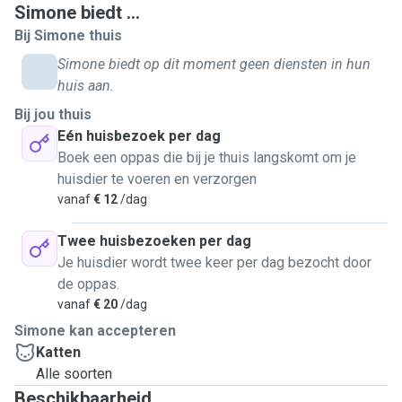
Simone biedt ...
inhoudt.
Bij Simone thuis
Zelf ben ik trotse eigenaar van Milo, een lieve kat die ik heb
Simone biedt op dit moment geen diensten in hun
gered uit Griekenland. Milo kwam bij mij als een rescue en
huis aan.
ik begrijp daardoor hoe belangrijk het is om rust, geduld en
Bij jou thuis
vooral liefde te geven aan katten met verschillende
Eén huisbezoek per dag
achtergronden en behoeftes. Daarnaast heb ik via mijn
Boek een oppas die bij je thuis langskomt om je
stiefmoeder, die een rescuecentrum voor katten en honden
huisdier te voeren en verzorgen
runt, geleerd hoe ik de beste zorg kan bieden aan dieren.
vanaf
€ 12
/dag
Van haar heb ik niet alleen de praktische vaardigheden
opgedaan, zoals borstelen, nagels knippen en eventueel
Twee huisbezoeken per dag
medicatie toedienen, maar ook het geduld en de liefde die
Je huisdier wordt twee keer per dag bezocht door
deze dieren vaak nodig hebben.
de oppas.
vanaf
€ 20
/dag
Wat kunt u van mij verwachten? Allereerst geef ik uw kat
Simone kan accepteren
alle aandacht die hij of zij verdient, van knuffelen tot spelen,
Katten
zodat uw kat zich echt op zijn gemak voelt. Daarnaast zorg
Alle soorten
ik voor een comfortabele omgeving door dagelijkse
Beschikbaarheid