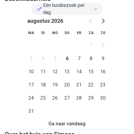
verzorging en voeding precies volgens de gewoontes van
Eén huisbezoek per
uw kat.
dag
augustus 2026
Kortom, met mij als kattenoppas bent u verzekerd van
iemand die niet alleen houdt van katten, maar ook ervaring
MA
DI
WO
DO
VR
ZA
ZO
heeft in het bieden van de juiste zorg en aandacht. Uw kat
zal in mijn handen liefdevol en met toewijding verzorgd
1
2
worden, zodat u met een gerust hart op vakantie kunt gaan.
3
4
5
6
7
8
9
10
11
12
13
14
15
16
17
18
19
20
21
22
23
24
25
26
27
28
29
30
31
Ga naar vandaag