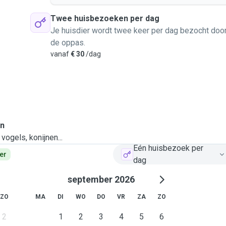
Twee huisbezoeken per dag
Je huisdier wordt twee keer per dag bezocht doo
de oppas.
vanaf
€ 30
/dag
en
vogels, konijnen...
Eén huisbezoek per
er
dag
september 2026
ZO
MA
DI
WO
DO
VR
ZA
ZO
2
1
2
3
4
5
6