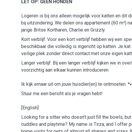
LET OP: GEEN HONDEN
Logeren is bij ons alleen mogelijk voor katten en dit do
bij uitzondering. We delen ons appartement (60 m²) n
jarige Britse Kortharen, Charlie en Grizzly.
Kort verblijf: Voor een kort verblijf hebben wij een sp
beschikbaar die volledig is ingericht op katten. Je kat
veilige plek zonder direct contact met onze eigen katt
Langer verblijf: Bij een langer verblijf kijken we in ov
voorzichtig aan elkaar kunnen introduceren.
Ik kijk ernaar uit om jouw huisdier(en) te ontmoeten. 
Stuur me een bericht als je vragen hebt!
[English]
Looking for a sitter who doesn’t just fill the bowls, bu
cuddles and playtime? My name is Tirza, and I offer pe
home visits for pets of almost all shapes and sizes. 