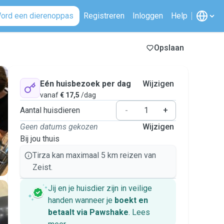
ord een dierenoppas
Registreren
Inloggen
Help
Opslaan
Eén huisbezoek per dag
Wijzigen
vanaf
€ 17,5
/dag
Aantal huisdieren
-
+
Geen datums gekozen
Wijzigen
Bij jou thuis
Tirza kan maximaal 5 km reizen van
Zeist.
Jij en je huisdier zijn in veilige
handen wanneer je
boekt en
betaalt via Pawshake
.
Lees