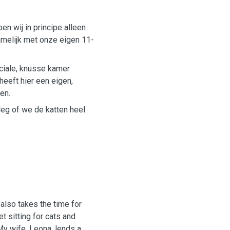
en wij in principe alleen
amelijk met onze eigen 11-
eciale, knusse kamer
 heeft hier een eigen,
en.
erleg of we de katten heel

t also takes the time for
t sitting for cats and
My wife, Leona, lends a