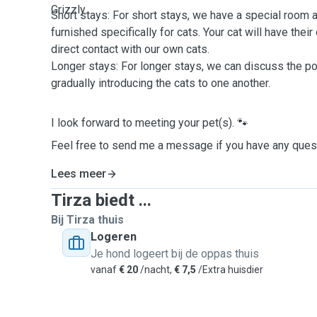
Grizzly.
Short stays: For short stays, we have a special room av
furnished specifically for cats. Your cat will have the
direct contact with our own cats.
Longer stays: For longer stays, we can discuss the pos
gradually introducing the cats to one another.
I look forward to meeting your pet(s). 🐾
Feel free to send me a message if you have any ques
Lees meer
Tirza biedt ...
Bij Tirza thuis
Logeren
Je hond logeert bij de oppas thuis
vanaf
€ 20
/nacht,
€ 7,5
/Extra huisdier