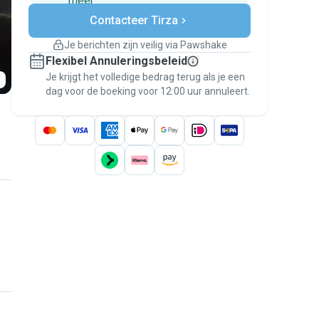
meer
Veilig betalen
Contacteer Tirza
Hulp als plannen veranderen
Boekingen met garantie
Je berichten zijn veilig via Pawshake
Regel alles via Pawshake — van eerste
Flexibel Annuleringsbeleid
bericht tot betaling — en geniet van de
Je krijgt het volledige bedrag terug als je een
Pawshake Garantie
.
dag voor de boeking voor 12:00 uur annuleert.