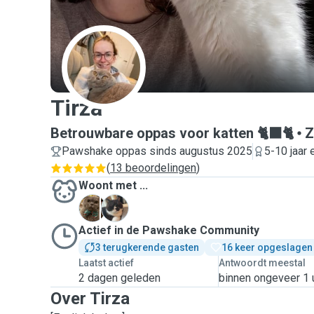
T
Tirza
Betrouwbare oppas voor katten 🐈‍⬛🐈
Z
Pawshake oppas sinds augustus 2025
5-10 jaar 
(
13 beoordelingen
)
Woont met ...
C
G
Actief in de Pawshake Community
3 terugkerende gasten
16 keer opgeslagen
Laatst actief
Antwoordt meestal
2 dagen geleden
binnen ongeveer 1 
Over Tirza