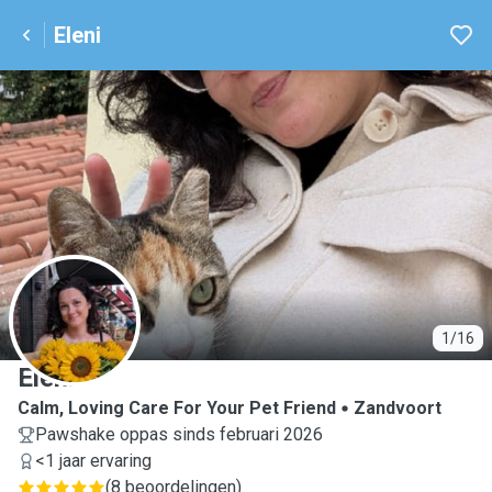
Eleni
E
1/16
Eleni
Calm, Loving Care For Your Pet Friend
Zandvoort
Pawshake oppas sinds februari 2026
<1 jaar ervaring
(
8 beoordelingen
)