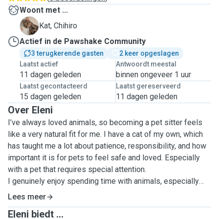
Woont met ...
C
Kat, Chihiro
Actief in de Pawshake Community
3 terugkerende gasten
2 keer opgeslagen
Laatst actief
Antwoordt meestal
11 dagen geleden
binnen ongeveer 1 uur
Laatst gecontacteerd
Laatst gereserveerd
15 dagen geleden
11 dagen geleden
Over Eleni
I’ve always loved animals, so becoming a pet sitter feels
like a very natural fit for me. I have a cat of my own, which
has taught me a lot about patience, responsibility, and how
important it is for pets to feel safe and loved. Especially
with a pet that requires special attention.
I genuinely enjoy spending time with animals, especially
cats and dogs, and I care for every pet as if it were my own.
Lees meer
I’m a calm and gentle person, and I’m comfortable caring for
Eleni biedt ...
pets that may be shy, anxious, or need a bit more