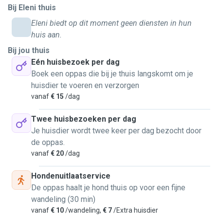
Bij Eleni thuis
understanding. I know that every animal has its own
personality and routine, so I take the time to help them feel
Eleni biedt op dit moment geen diensten in hun
relaxed and comfortable. I have experience pet sitting both
huis aan.
cats and dogs, including feeding, walking, playing, cleaning
Bij jou thuis
litter boxes, and keeping them company.
Eén huisbezoek per dag
I’m clean, reliable, and respectful of both pets and homes. I
Boek een oppas die bij je thuis langskomt om je
always follow instructions carefully and show up on time.
huisdier te voeren en verzorgen
My cat is very demanding health and personality wise so I
vanaf
€ 15
/dag
know from first hand the impotance of a regular schedule.
My goal is to make sure pets are happy and well cared for,
Twee huisbezoeken per dag
and to give owners peace of mind while they’re away.
Je huisdier wordt twee keer per dag bezocht door
de oppas.
vanaf
€ 20
/dag
Hondenuitlaatservice
De oppas haalt je hond thuis op voor een fijne
wandeling (30 min)
vanaf
€ 10
/wandeling,
€ 7
/Extra huisdier