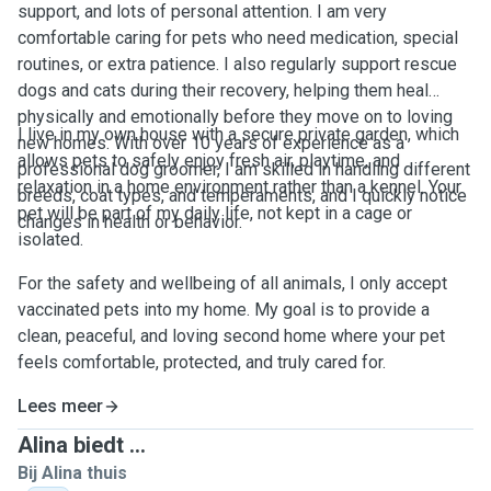
support, and lots of personal attention. I am very
comfortable caring for pets who need medication, special
routines, or extra patience. I also regularly support rescue
dogs and cats during their recovery, helping them heal
physically and emotionally before they move on to loving
I live in my own house with a secure private garden, which
new homes. With over 10 years of experience as a
allows pets to safely enjoy fresh air, playtime, and
professional dog groomer, I am skilled in handling different
relaxation in a home environment rather than a kennel. Your
breeds, coat types, and temperaments, and I quickly notice
pet will be part of my daily life, not kept in a cage or
changes in health or behavior.
isolated.
For the safety and wellbeing of all animals, I only accept
vaccinated pets into my home. My goal is to provide a
clean, peaceful, and loving second home where your pet
feels comfortable, protected, and truly cared for.
Lees meer
Alina biedt ...
Bij Alina thuis