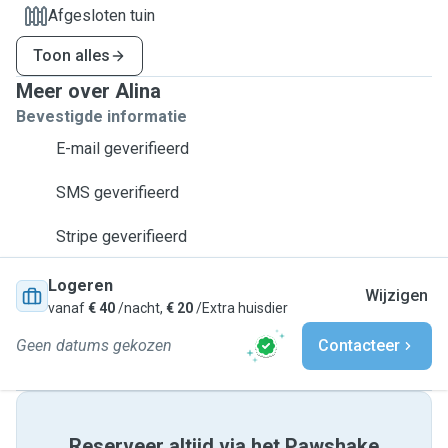
Afgesloten tuin
Toon alles
Meer over Alina
Bevestigde informatie
E-mail geverifieerd
SMS geverifieerd
Stripe geverifieerd
Logeren
Wijzigen
vanaf
€ 40
/nacht,
€ 20
/Extra huisdier
Geen datums gekozen
Contacteer
Reserveer altijd via het Pawshake