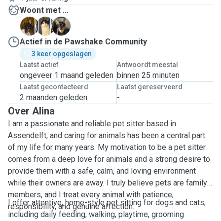
Woont met ...
K
S
Z
Actief in de Pawshake Community
3 keer opgeslagen
Laatst actief
Antwoordt meestal
ongeveer 1 maand geleden
binnen 25 minuten
Laatst gecontacteerd
Laatst gereserveerd
2 maanden geleden
-
Over Alina
I am a passionate and reliable pet sitter based in
Assendelft, and caring for animals has been a central part
of my life for many years. My motivation to be a pet sitter
comes from a deep love for animals and a strong desire to
provide them with a safe, calm, and loving environment
while their owners are away. I truly believe pets are family
members, and I treat every animal with patience,
I offer attentive, home-style pet sitting for dogs and cats,
responsibility, and genuine affection.
including daily feeding, walking, playtime, grooming