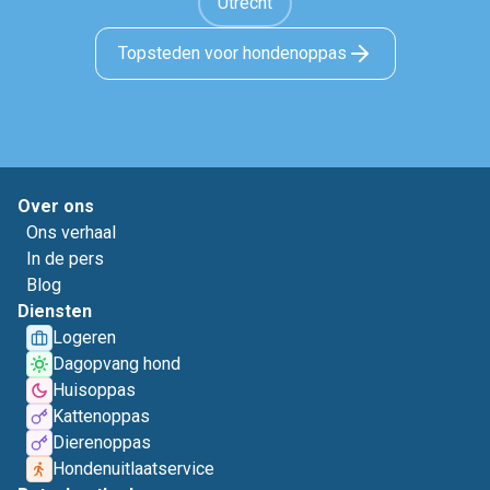
Utrecht
Topsteden voor hondenoppas
Over ons
Ons verhaal
In de pers
Blog
Diensten
Logeren
Dagopvang hond
Huisoppas
Kattenoppas
Dierenoppas
Hondenuitlaatservice