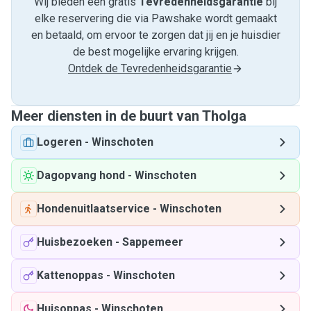
Wij bieden een gratis
Tevredenheids­garantie
bij
elke reservering die via Pawshake wordt gemaakt
en betaald, om ervoor te zorgen dat jij en je huisdier
de best mogelijke ervaring krijgen.
Ontdek de Tevredenheidsgarantie
Meer diensten in de buurt van Tholga
Logeren
-
Winschoten
Dagopvang hond
-
Winschoten
Hondenuitlaatservice
-
Winschoten
Huisbezoeken
-
Sappemeer
Kattenoppas
-
Winschoten
Huisoppas
-
Winschoten