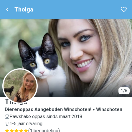
Tholga
T
1/6
Tholga
Dierenoppas Aangeboden Winschoten!
Winschoten
Pawshake oppas sinds maart 2018
1-5 jaar ervaring
(
1 beoordeling
)