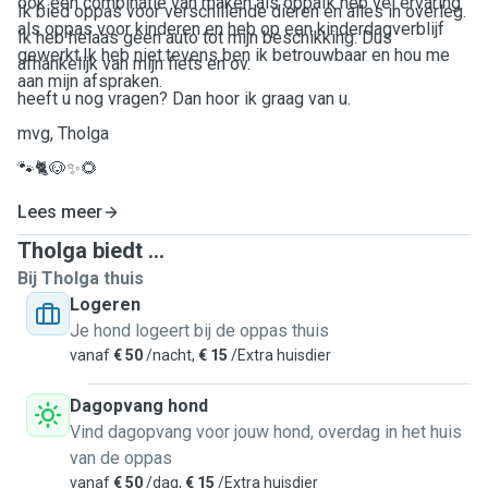
ook een combinatie van maken als oppaIk heb vel ervaring
Ik bied oppas voor verschillende dieren en alles in overleg.
als oppas voor kinderen en heb op een kinderdagverblijf
Ik heb helaas geen auto tot mijn beschikking. Dus
gewerkt.Ik heb niet.tevens ben ik betrouwbaar en hou me
afhankelijk van mijn fiets en ov.
aan mijn afspraken.
heeft u nog vragen? Dan hoor ik graag van u.
mvg, Tholga
🐾🐈🐶✨🌻
Lees meer
Tholga biedt ...
Bij Tholga thuis
Logeren
Je hond logeert bij de oppas thuis
vanaf
€ 50
/nacht,
€ 15
/Extra huisdier
Dagopvang hond
Vind dagopvang voor jouw hond, overdag in het huis
van de oppas
vanaf
€ 50
/dag,
€ 15
/Extra huisdier