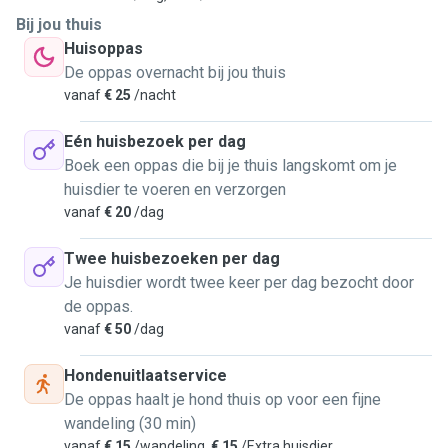
Bij jou thuis
Huisoppas
De oppas overnacht bij jou thuis
vanaf
€ 25
/nacht
Eén huisbezoek per dag
Boek een oppas die bij je thuis langskomt om je
huisdier te voeren en verzorgen
vanaf
€ 20
/dag
Twee huisbezoeken per dag
Je huisdier wordt twee keer per dag bezocht door
de oppas.
vanaf
€ 50
/dag
Hondenuitlaatservice
De oppas haalt je hond thuis op voor een fijne
wandeling (30 min)
vanaf
€ 15
/wandeling,
€ 15
/Extra huisdier