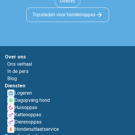
Utrecht
Topsteden voor hondenoppas
Over ons
Ons verhaal
In de pers
Blog
Diensten
Logeren
Dagopvang hond
Huisoppas
Kattenoppas
Dierenoppas
Hondenuitlaatservice