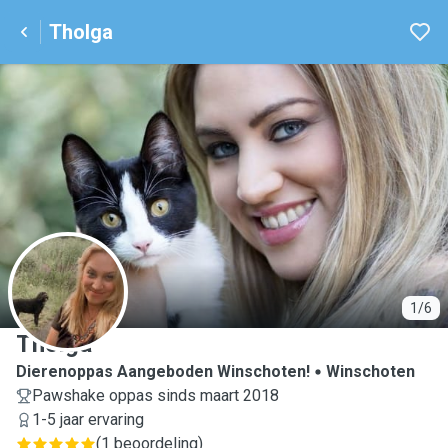
Tholga
T
1/6
Tholga
Dierenoppas Aangeboden Winschoten!
Winschoten
Pawshake oppas sinds maart 2018
1-5 jaar ervaring
(
1 beoordeling
)