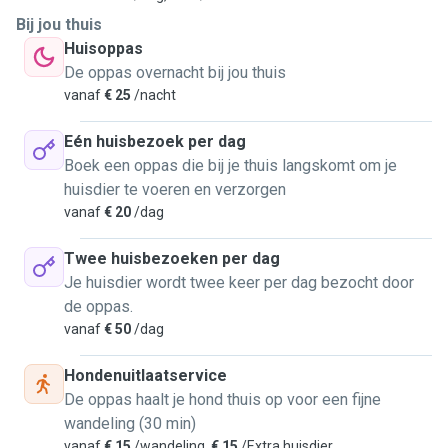
Bij jou thuis
Huisoppas
De oppas overnacht bij jou thuis
vanaf
€ 25
/nacht
Eén huisbezoek per dag
Boek een oppas die bij je thuis langskomt om je
huisdier te voeren en verzorgen
vanaf
€ 20
/dag
Twee huisbezoeken per dag
Je huisdier wordt twee keer per dag bezocht door
de oppas.
vanaf
€ 50
/dag
Hondenuitlaatservice
De oppas haalt je hond thuis op voor een fijne
wandeling (30 min)
vanaf
€ 15
/wandeling,
€ 15
/Extra huisdier