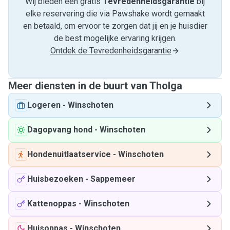
Wij bieden een gratis
Tevredenheids­garantie
bij
elke reservering die via Pawshake wordt gemaakt
en betaald, om ervoor te zorgen dat jij en je huisdier
de best mogelijke ervaring krijgen.
Ontdek de Tevredenheidsgarantie
Meer diensten in de buurt van Tholga
Logeren
-
Winschoten
Dagopvang hond
-
Winschoten
Hondenuitlaatservice
-
Winschoten
Huisbezoeken
-
Sappemeer
Kattenoppas
-
Winschoten
Huisoppas
-
Winschoten