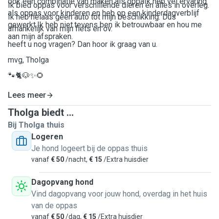
ook een combinatie van maken als oppaIk heb vel ervaring
Ik bied oppas voor verschillende dieren en alles in overleg.
als oppas voor kinderen en heb op een kinderdagverblijf
Ik heb helaas geen auto tot mijn beschikking. Dus
gewerkt.Ik heb niet.tevens ben ik betrouwbaar en hou me
afhankelijk van mijn fiets en ov.
aan mijn afspraken.
heeft u nog vragen? Dan hoor ik graag van u.
mvg, Tholga
🐾🐈🐶✨🌻
Lees meer
Tholga biedt ...
Bij Tholga thuis
Logeren
Je hond logeert bij de oppas thuis
vanaf
€ 50
/nacht,
€ 15
/Extra huisdier
Dagopvang hond
Vind dagopvang voor jouw hond, overdag in het huis
van de oppas
vanaf
€ 50
/dag,
€ 15
/Extra huisdier