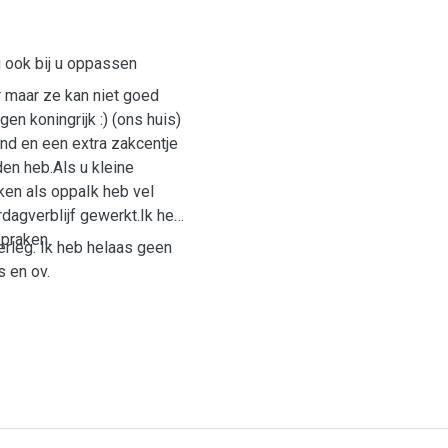
g ook bij u oppassen
r maar ze kan niet goed
en koningrijk :) (ons huis)
ind en een extra zakcentje
den heb.Als u kleine
ken als oppaIk heb vel
dagverblijf gewerkt.Ik heb
spraken.
erleg. Ik heb helaas geen
s en ov.