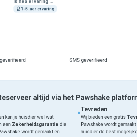
Ik heb ervaring ...
1-5 jaar ervaring
geverifieerd
SMS geverifieerd
Reserveer altijd via het Pawshake platfor
Tevreden
n kan je huisdier wel wat
Wij bieden een gratis
Tevr
om een
Zekerheidsgarantie
die
Pawshake wordt gemaakt en
ia Pawshake wordt gemaakt en
huisdier de best mogelijke 