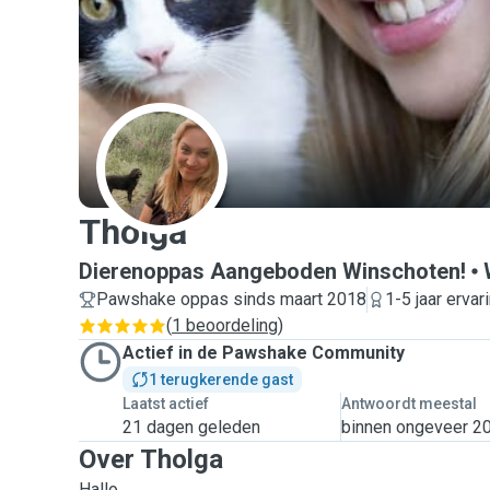
T
Tholga
Dierenoppas Aangeboden Winschoten!
Pawshake oppas sinds maart 2018
1-5 jaar ervar
(
1 beoordeling
)
Actief in de Pawshake Community
1 terugkerende gast
Laatst actief
Antwoordt meestal
21 dagen geleden
binnen ongeveer 20
Over Tholga
Hallo,