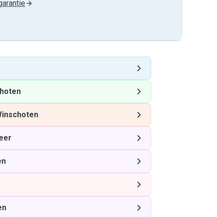
arantie
hoten
inschoten
eer
en
en