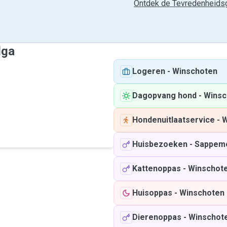
Ontdek de Tevredenheidsg
lga
Logeren
-
Winschoten
Dagopvang hond
-
Winsc
Hondenuitlaatservice
-
W
Huisbezoeken
-
Sappem
Kattenoppas
-
Winschot
Huisoppas
-
Winschoten
Dierenoppas
-
Winschot