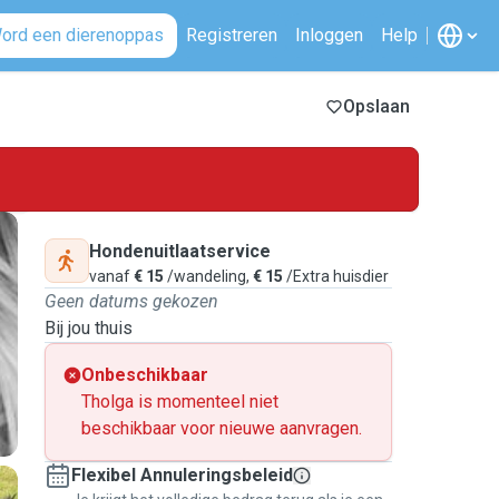
ord een dierenoppas
Registreren
Inloggen
Help
Opslaan
Hondenuitlaatservice
vanaf
€ 15
/wandeling,
€ 15
/Extra huisdier
Geen datums gekozen
Bij jou thuis
Onbeschikbaar
Tholga is momenteel niet
beschikbaar voor nieuwe aanvragen.
Flexibel Annuleringsbeleid