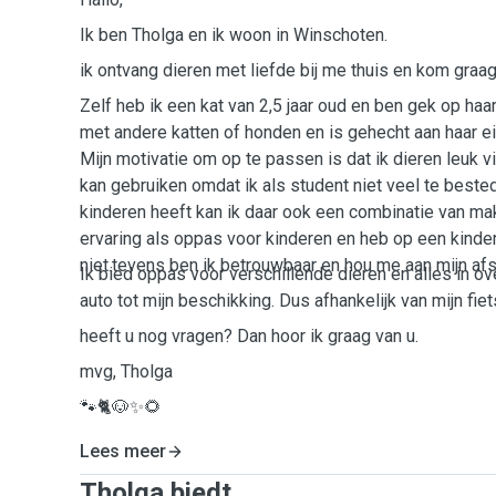
Ik ben Tholga en ik woon in Winschoten.
ik ontvang dieren met liefde bij me thuis en kom graa
Zelf heb ik een kat van 2,5 jaar oud en ben gek op haa
met andere katten of honden en is gehecht aan haar eig
Mijn motivatie om op te passen is dat ik dieren leuk v
kan gebruiken omdat ik als student niet veel te beste
kinderen heeft kan ik daar ook een combinatie van ma
ervaring als oppas voor kinderen en heb op een kinder
niet.tevens ben ik betrouwbaar en hou me aan mijn af
Ik bied oppas voor verschillende dieren en alles in ov
auto tot mijn beschikking. Dus afhankelijk van mijn fiet
heeft u nog vragen? Dan hoor ik graag van u.
mvg, Tholga
🐾🐈🐶✨🌻
Lees meer
Tholga biedt ...