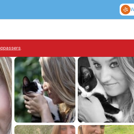
W
 oppassers
.