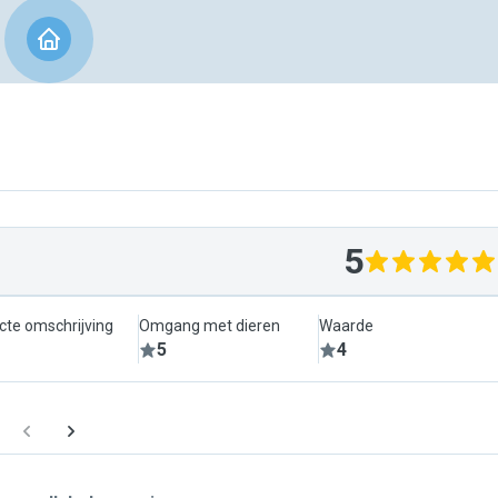
5
cte omschrijving
Omgang met dieren
Waarde
5
4