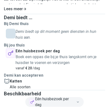
wat jouw kat fijn vind. Ik neem graag de tijd om de kat te
Lees meer
laten wennen aan mij.
Demi biedt ...
Bij Demi thuis
Demi biedt op dit moment geen diensten in hun
huis aan.
Bij jou thuis
Eén huisbezoek per dag
Boek een oppas die bij je thuis langskomt om je
huisdier te voeren en verzorgen
vanaf
€ 20
/dag
Demi kan accepteren
Katten
Alle soorten
Beschikbaarheid
Eén huisbezoek per
dag