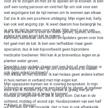
voor ze te zorgen en met ze te spelen en te kroelen. Ik ben
zelf een rustig persoon en vind het fijn om ook voor een
wat angstigere kat de tijd nemen om te wennen aan elkaar.
Dat zie ik als een positieve uitdaging. Mijn eigen kat, Sally,
kan ook wat angstig zijn. Ik weet daarom hoe belangrijk het
is om de tijd te nemen voor elkaar. Mijn doel is om van
Wat ik kan bieden is eten en water geven, spelen, kroelen,
iedere kat een kroel-kat te maken. ;)
kammen, kattenbak verschonen en updates geven over hoe
het gaat met de kat. Ik ben een liefhebber maar geen
specialist, dus ik kan bijvoorbeeld geen bijzondere
medicatie toedienen. Wel kan ik je brievenbus legen en je
planten water geven.
Dagelijks een update sturen met een foto of een filmpje is
Als oppasser vind ik het fijn om vooraf kennis te maken
ook geen enkel probleem!
met elkaar en het huisdier. Ik kan helaas geen andere katten
in huis nemen in verband met mijn eigen kat.
Mijn oppasuren kunnen we in overleg bespreken. In mijn
Schroom je vooral niet om een bericht te sturen, ik probeer
werk kan ik flexibel zijn, dus spreek ik graag met je af
zo snel mogelijk bij je terug te komen!
hoelaat je ongeveer wilt dat ik langs kom. Dat kan in de
ochtend, middag of avond zijn. Huisbezoeken van een half
**Alleen in Weesp!
uur tot een uur zijn mogelijk. Het is hier in ook afhankelijk