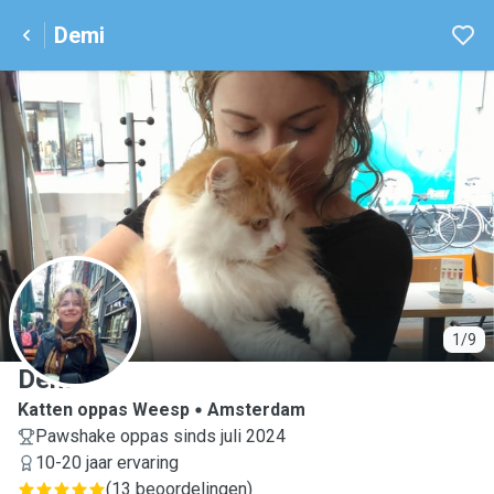
Demi
D
1/9
Demi
Katten oppas Weesp
Amsterdam
Pawshake oppas sinds juli 2024
10-20 jaar ervaring
(
13 beoordelingen
)