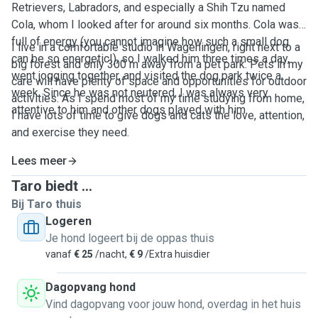
Retrievers, Labradors, and especially a Shih Tzu named
Cola, whom I looked after for around six months. Cola was
full of energy (you cannot imagine how such a small dog
I live in a comfortable studio in Wageningen, right next to a
can be so energetic!), so I walked him three times a day,
big forest and only 300 m away from a pet park. Pets in my
went jogging together, and visited the dog park twice a
care will have plenty of space and opportunities for outdoor
week. Since he was not neutered, I was always very
activities. As I spend most of my time studying from home,
attentive to him and other dogs played with him.
I have lots of time to give dogs and cats the love, attention,
and exercise they need.
Lees meer
Taro biedt ...
Bij Taro thuis
Logeren
Je hond logeert bij de oppas thuis
vanaf
€ 25
/nacht,
€ 9
/Extra huisdier
Dagopvang hond
Vind dagopvang voor jouw hond, overdag in het huis