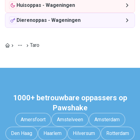
Huisoppas
-
Wageningen
Dierenoppas
-
Wageningen
Taro
1000+ betrouwbare oppassers op
Pawshake
Amersfoort
Amstelveen
Amsterdam
Den Haag
Haarlem
Hilversum
Rotterdam