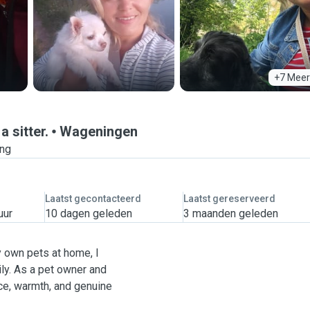
+7 Meer
 sitter.
Wageningen
ing
Laatst gecontacteerd
Laatst gereserveerd
uur
10 dagen geleden
3 maanden geleden
y own pets at home, I
 and
e, warmth, and genuine