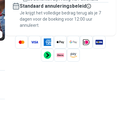
Regel alles via Pawshake — van eerste
Standaard annuleringsbeleid
bericht tot betaling — en geniet van de
Je krijgt het volledige bedrag terug als je 7
Pawshake Garantie
.
dagen voor de boeking voor 12:00 uur
annuleert.