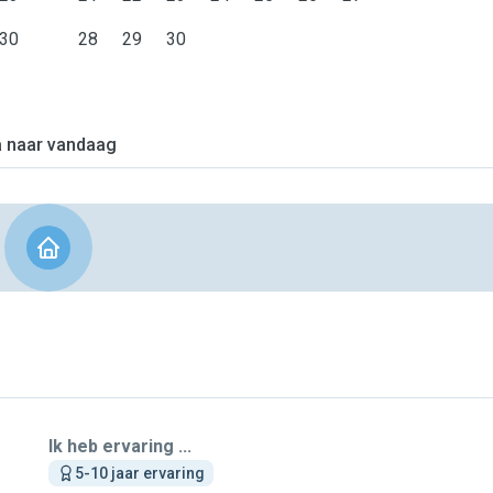
30
28
29
30
 naar vandaag
Ik heb ervaring ...
5-10 jaar ervaring