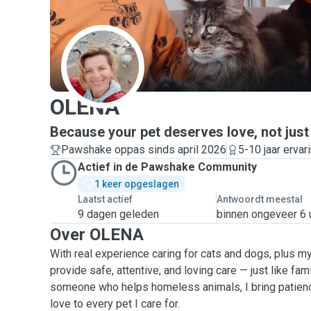
O
OLENA
Because your pet deserves love, not just a
Pawshake oppas sinds april 2026
5-10 jaar ervar
Actief in de Pawshake Community
1 keer opgeslagen
Laatst actief
Antwoordt meestal
9 dagen geleden
binnen ongeveer 6 
Over OLENA
With real experience caring for cats and dogs, plus m
provide safe, attentive, and loving care — just like family. As a pet owner
someone who helps homeless animals, I bring patienc
love to every pet I care for.