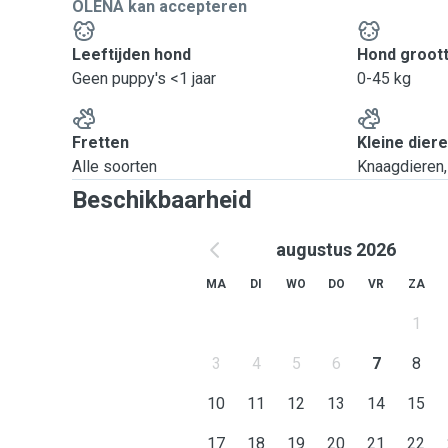
OLENA kan accepteren
Leeftijden hond
Hond groot
Geen puppy's <1 jaar
0-45 kg
Fretten
Kleine dier
Alle soorten
Knaagdieren, 
Beschikbaarheid
augustus 2026
MA
DI
WO
DO
VR
ZA
1
3
4
5
6
7
8
10
11
12
13
14
15
17
18
19
20
21
22