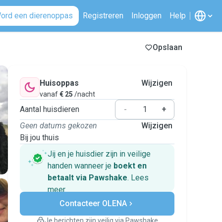
ord een dierenoppas
Registreren
Inloggen
Help
Opslaan
Huisoppas
Wijzigen
vanaf
€ 25
/nacht
Aantal huisdieren
-
+
Geen datums gekozen
Wijzigen
Bij jou thuis
Jij en je huisdier zijn in veilige
handen wanneer je
boekt en
betaalt via Pawshake
.
Lees
meer
Veilig betalen
Contacteer OLENA
Hulp als plannen veranderen
Boekingen met garantie
Je berichten zijn veilig via Pawshake