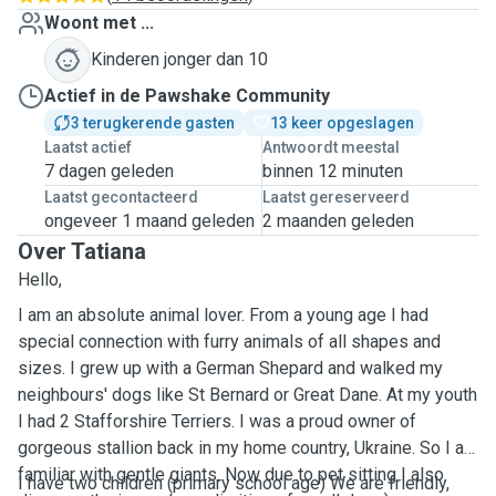
Woont met ...
Kinderen jonger dan 10
Actief in de Pawshake Community
3 terugkerende gasten
13 keer opgeslagen
Laatst actief
Antwoordt meestal
7 dagen geleden
binnen 12 minuten
Laatst gecontacteerd
Laatst gereserveerd
ongeveer 1 maand geleden
2 maanden geleden
Over Tatiana
Hello,
I am an absolute animal lover. From a young age I had
special connection with furry animals of all shapes and
sizes. I grew up with a German Shepard and walked my
neighbours' dogs like St Bernard or Great Dane. At my youth
I had 2 Stafforshire Terriers. I was a proud owner of
gorgeous stallion back in my home country, Ukraine. So I am
familiar with gentle giants. Now due to pet sitting I also
I have two children (primary school age) We are friendly,