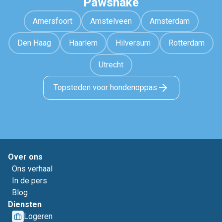
Pawshake
Amersfoort
Amstelveen
Amsterdam
Den Haag
Haarlem
Hilversum
Rotterdam
Utrecht
Topsteden voor hondenoppas
Over ons
Ons verhaal
In de pers
Blog
Diensten
Logeren