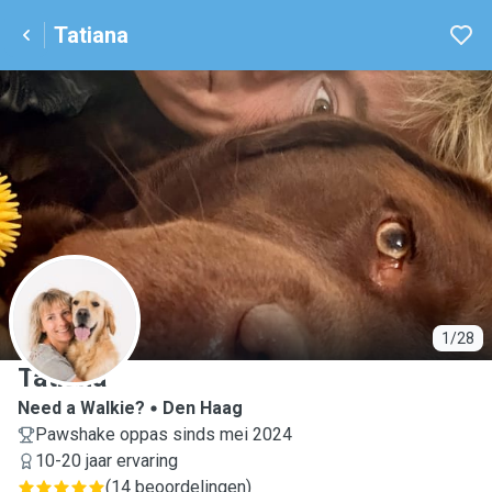
Tatiana
T
1/28
Tatiana
Need a Walkie?
Den Haag
Pawshake oppas sinds mei 2024
10-20 jaar ervaring
(
14 beoordelingen
)