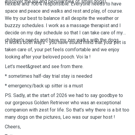
discover the joy and peculiarities of small dogs)
flexible and 100% responsible. Everyone needs to have
space and peace and walks and rest and play, of course.
We try our best to balance it all despite the weather or
buzzzy schedules. I work as a massage therapist and I
decide on my day schedule so that I can take care of my
children's needs and have my zen walks with the dogs.
It works both ways - you have sound mind that your pet is
taken care of, your pet feels comfortable and we enjoy
looking after your beloved pooch. Voi la !
Let's meet&greet and see from there.
* sometimes half-day trial stay is needed
* emergency/back up sitter is a must
PS. Sadly, at the start of 2026 we had to say goodbye to
our gorgeous Golden Retriever who was an exceptional
companion with zest for life. So that's why there is a bit too
many dogs on the pictures, Leo was our super host !
Cheers,