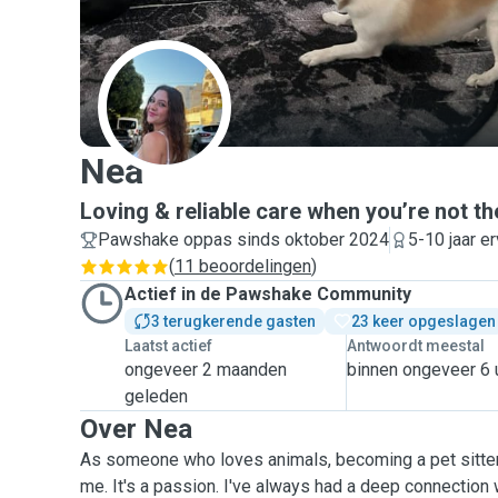
N
Nea
Loving & reliable care when you’re not th
Pawshake oppas sinds oktober 2024
5-10 jaar er
(
11 beoordelingen
)
Actief in de Pawshake Community
3 terugkerende gasten
23 keer opgeslagen
Laatst actief
Antwoordt meestal
ongeveer 2 maanden
binnen ongeveer 6 
geleden
Over Nea
As someone who loves animals, becoming a pet sitter i
me. It's a passion. I've always had a deep connection