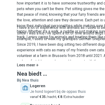
how important it is to have someone trustworthy and ca
pets when you can't be there. Pet sitting gives me the
that peace of mind, knowing that your furry friends are
the love, attention and care they deserve. Each pet is 
know their individual personalities while making sure
I have a lot of experience with animals as I used to 
happy. Whether it's a walk, a cuddle or just making sur
since I was a kid I've spent a lot of time around dogs 
track, I enjoy caring for animals and treating them lik
example, I used to walk my grandpa's German Shepher
Since 2019, I have been dog sitting two different dogs
experience with cats as many of my friends own cats. A
volunteer at a farm in Brussels from 2018 until 2021.
and comfortable around me, and I connect with them ea
Lees meer
Nea biedt ...
Bij Nea thuis
Logeren
Je hond logeert bij de oppas thuis
vanaf
€ 35
/nacht,
€ 8
/Extra huisdier