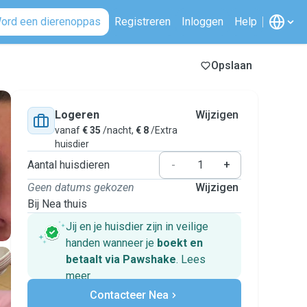
ord een dierenoppas
Registreren
Inloggen
Help
Opslaan
Logeren
Wijzigen
vanaf
€ 35
/nacht,
€ 8
/Extra
huisdier
Aantal huisdieren
-
+
Geen datums gekozen
Wijzigen
Bij Nea thuis
Jij en je huisdier zijn in veilige
handen wanneer je
boekt en
betaalt via Pawshake
.
Lees
meer
Veilig betalen
Contacteer Nea
Hulp als plannen veranderen