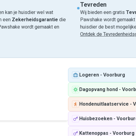
Tevreden
n kan je huisdier wel wat
Wij bieden een gratis
Tevr
om een
Zekerheidsgarantie
die
Pawshake wordt gemaakt en
ia Pawshake wordt gemaakt en
huisdier de best mogelijke 
Ontdek de Tevredenheidsg
Logeren
-
Voorburg
Dagopvang hond
-
Voorb
Hondenuitlaatservice
-
V
Huisbezoeken
-
Voorbur
Kattenoppas
-
Voorburg