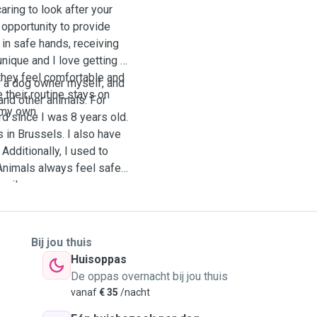
ring to look after your
 opportunity to provide
 in safe hands, receiving
unique and I love getting to
 they feel comfortable and
be a dog owner myself, and
e their routine stays on
and other animals. For
e my own.
d since I was 8 years old.
 in Brussels. I also have
dditionally, I used to
 Animals always feel safe
sily.
Bij jou thuis
Huisoppas
De oppas overnacht bij jou thuis
vanaf
€ 35
/nacht