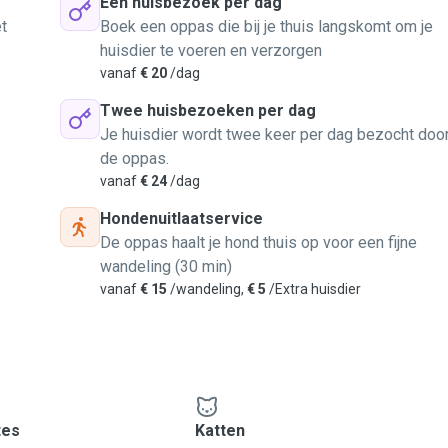
Eén huisbezoek per dag
t
Boek een oppas die bij je thuis langskomt om je
huisdier te voeren en verzorgen
vanaf
€ 20
/dag
Twee huisbezoeken per dag
Je huisdier wordt twee keer per dag bezocht doo
de oppas.
vanaf
€ 24
/dag
Hondenuitlaatservice
De oppas haalt je hond thuis op voor een fijne
wandeling (30 min)
vanaf
€ 15
/wandeling,
€ 5
/Extra huisdier
tes
Katten