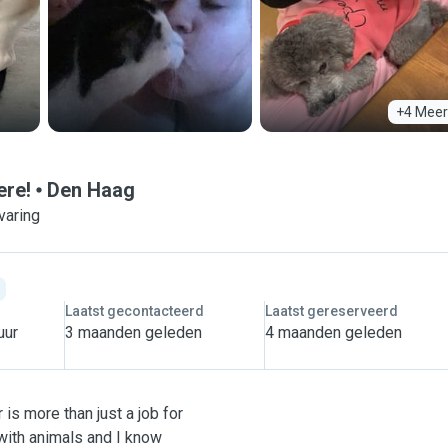
+4 Meer
ere!
Den Haag
varing
Laatst gecontacteerd
Laatst gereserveerd
uur
3 maanden geleden
4 maanden geleden
s more than just a job for
 with animals and I know