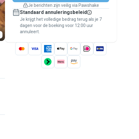
Boekingen met garantie
Je berichten zijn veilig via Pawshake
Regel alles via Pawshake — van eerste
Standaard annuleringsbeleid
bericht tot betaling — en geniet van de
Je krijgt het volledige bedrag terug als je 7
Pawshake Garantie
.
dagen voor de boeking voor 12:00 uur
annuleert.