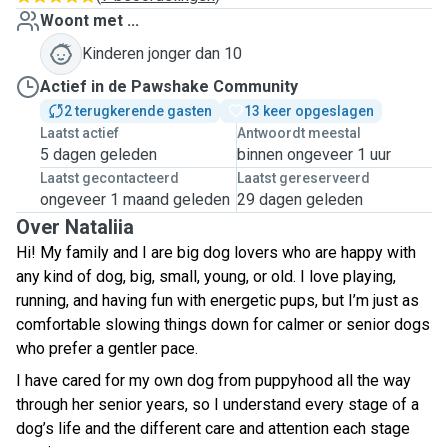
Woont met ...
Kinderen jonger dan 10
Actief in de Pawshake Community
2 terugkerende gasten
13 keer opgeslagen
Laatst actief
Antwoordt meestal
5 dagen geleden
binnen ongeveer 1 uur
Laatst gecontacteerd
Laatst gereserveerd
ongeveer 1 maand geleden
29 dagen geleden
Over Nataliia
Hi! My family and I are big dog lovers who are happy with
any kind of dog, big, small, young, or old. I love playing,
running, and having fun with energetic pups, but I’m just as
comfortable slowing things down for calmer or senior dogs
who prefer a gentler pace.
I have cared for my own dog from puppyhood all the way
through her senior years, so I understand every stage of a
dog’s life and the different care and attention each stage