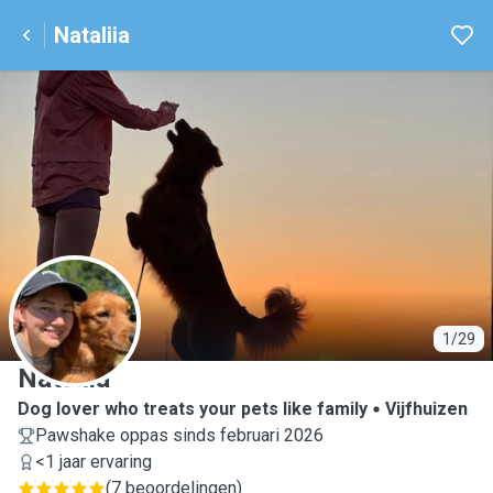
Nataliia
N
1/29
Nataliia
Dog lover who treats your pets like family
Vijfhuizen
Pawshake oppas sinds februari 2026
<1 jaar ervaring
(
7 beoordelingen
)