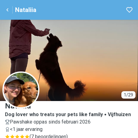
Nataliia
N
1/29
Nataliia
Dog lover who treats your pets like family
Vijfhuizen
Pawshake oppas sinds februari 2026
<1 jaar ervaring
(
7 beoordelingen
)