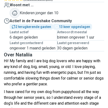
Woont met ...
Kinderen jonger dan 10
Actief in de Pawshake Community
2 terugkerende gasten
13 keer opgeslagen
Laatst actief
Antwoordt meestal
6 dagen geleden
binnen ongeveer 1 uur
Laatst gecontacteerd
Laatst gereserveerd
ongeveer 1 maand geleden
30 dagen geleden
Over Nataliia
Hi! My family and I are big dog lovers who are happy with
any kind of dog, big, small, young, or old. I love playing,
running, and having fun with energetic pups, but I’m just as
comfortable slowing things down for calmer or senior dogs
who prefer a gentler pace.
I have cared for my own dog from puppyhood all the way
through her senior years, so I understand every stage of a
dog’s life and the different care and attention each stage