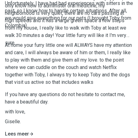
Unfortunately, I have had bad experiences with sitters in the
only know how to administer oral medicine, my
past, so I know how to handle certain situations. After all,
neighborhood is very quiet, there are no cars passing at
we would give everything for our pets (I brought Toby from
high speeds and it has a large green space a few steps
Colombia)
from my house, I really like to walk with Toby at least we
walk 30 minutes a day! Your little furry will like it I'm very
sure.
At home your furry little one will ALWAYS have my attention
and care, I will always be aware of him or them, I really like
to play with them and give them all my love. to the point
where we can cuddle on the couch and watch Netflix
together with Toby, I always try to keep Toby and the dogs
that visit us active so that includes walks
If you have any questions do not hesitate to contact me,
have a beautiful day.
with love,
Giselle.
Lees meer