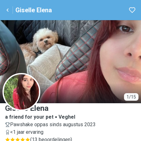
Giselle Elena
G
1/15
Giselle Elena
a friend for your pet
Veghel
Pawshake oppas sinds augustus 2023
<1 jaar ervaring
(
13 beoordelingen
)