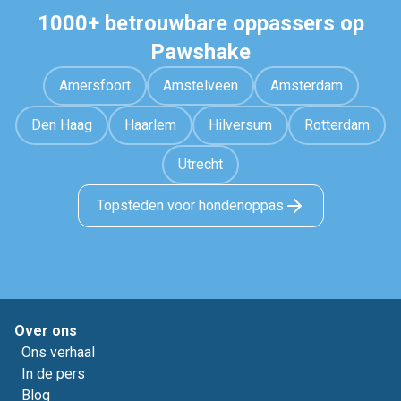
1000+ betrouwbare oppassers op
Pawshake
Amersfoort
Amstelveen
Amsterdam
Den Haag
Haarlem
Hilversum
Rotterdam
Utrecht
Topsteden voor hondenoppas
Over ons
Ons verhaal
In de pers
Blog