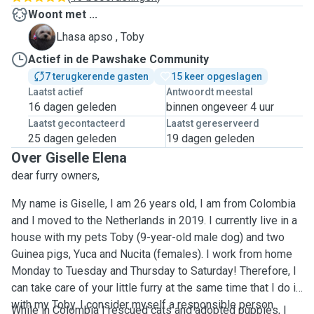
Woont met ...
T
Lhasa apso , Toby
Actief in de Pawshake Community
7 terugkerende gasten
15 keer opgeslagen
Laatst actief
Antwoordt meestal
16 dagen geleden
binnen ongeveer 4 uur
Laatst gecontacteerd
Laatst gereserveerd
25 dagen geleden
19 dagen geleden
Over Giselle Elena
dear furry owners,
My name is Giselle, I am 26 years old, I am from Colombia
and I moved to the Netherlands in 2019. I currently live in a
house with my pets Toby (9-year-old male dog) and two
Guinea pigs, Yuca and Nucita (females). I work from home
Monday to Tuesday and Thursday to Saturday! Therefore, I
can take care of your little furry at the same time that I do it
with my Toby. I consider myself a responsible person.
While in Colombia I rescued cats and adopted puppies, I