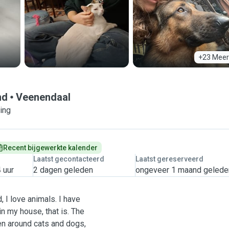
+23 Meer
nd
Veenendaal
ring
Recent bijgewerkte kalender
Laatst gecontacteerd
Laatst gereserveerd
 uur
2 dagen geleden
ongeveer 1 maand gelede
 I love animals. I have
n my house, that is. The
een around cats and dogs,