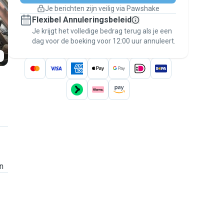
Boekingen met garantie
Je berichten zijn veilig via Pawshake
Regel alles via Pawshake — van eerste
Flexibel Annuleringsbeleid
bericht tot betaling — en geniet van de
Je krijgt het volledige bedrag terug als je een
Pawshake Garantie
.
dag voor de boeking voor 12:00 uur annuleert.
n