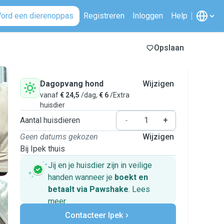
ord een dierenoppas
Registreren
Inloggen
Help
Opslaan
Dagopvang hond
Wijzigen
vanaf
€ 24,5
/dag,
€ 6
/Extra
huisdier
Aantal huisdieren
-
+
Geen datums gekozen
Wijzigen
Bij Ipek thuis
Jij en je huisdier zijn in veilige
handen wanneer je
boekt en
betaalt via Pawshake
.
Lees
meer
Veilig betalen
Contacteer Ipek
Hulp als plannen veranderen