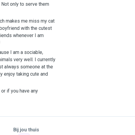
 Not only to serve them
which makes me miss my cat
boyfriend with the cutest
friends whenever I am
!
ause I am a sociable,
mals very well. I currently
ost always someone at the
ly enjoy taking cute and
 or if you have any
Bij jou thuis