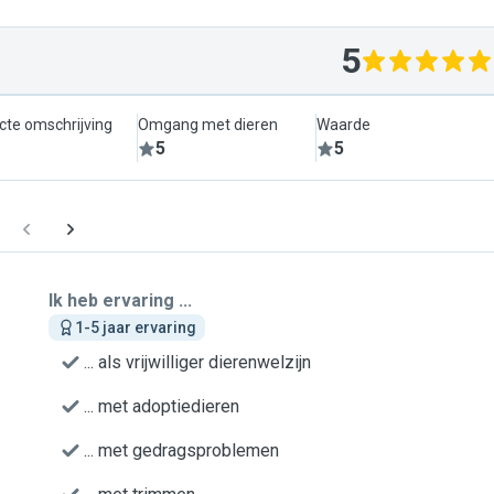
5
cte omschrijving
Omgang met dieren
Waarde
5
5
Ik heb ervaring ...
1-5 jaar ervaring
... als vrijwilliger dierenwelzijn
... met adoptiedieren
... met gedragsproblemen