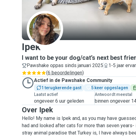
I
Ipek
I want to be your dog/cat’s next best frie
Pawshake oppas sinds januari 2025
1-5 jaar erva
(
6 beoordelingen
)
Actief in de Pawshake Community
1 terugkerende gast
5 keer opgeslagen
Laatst actief
Antwoordt meestal
ongeveer 6 uur geleden
binnen ongeveer 14
Over Ipek
Hello! My name is Ipek and, as you may have guessed,
had and looked after cats for more than seven years- i
stray animal paradise that Turkey is, I have always b