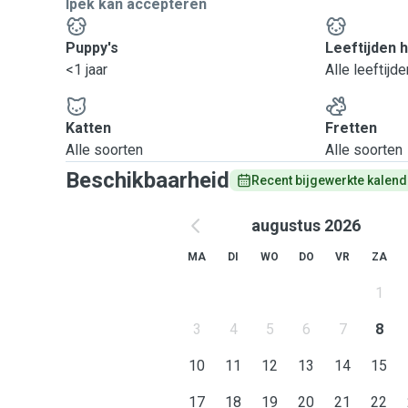
Ipek kan accepteren
Puppy's
Leeftijden 
<1 jaar
Alle leeftijde
Katten
Fretten
Alle soorten
Alle soorten
Beschikbaarheid
Recent bijgewerkte kalend
augustus 2026
MA
DI
WO
DO
VR
ZA
1
3
4
5
6
7
8
10
11
12
13
14
15
17
18
19
20
21
22