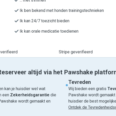
... met trimmen
Ik ben bekend met honden trainingstechnieken
Ik kan 24/7 toezicht bieden
Ik kan orale medicatie toedienen
erifieerd
Stripe geverifieerd
Reserveer altijd via het Pawshake platfor
Tevreden
n kan je huisdier wel wat
Wij bieden een gratis
Tevr
om een
Zekerheidsgarantie
die
Pawshake wordt gemaakt en
ia Pawshake wordt gemaakt en
huisdier de best mogelijke 
Ontdek de Tevredenheidsg