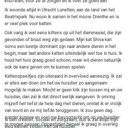
knuffelen, voor ze te zorgen en ik voel ze goed aan.
Ik woonde altijd in Utrecht Lunetten, aan de rand van het
Beatrixpark. Nu woon ik samen in het mooie Drenthe en is
er veel plek voor katten.
Ook vang ik wel eens kittens op uit het dierenasiel, die zijn
gevonden of bruut weg zijn gedaan. Mijn kat Shiva kan
soms een beetje dominant zijn naar andere dieren in het
begin, maar laat andere katten uiteindelijk wel toe in huis. Ik
houd het huis graag goed schoon, maar wil dieren natuurlijk
ook de kans geven om te kunnen spelen.
Kattenspeeltjes zijn uiteraard in overvloed aanwezig. Ik zal
er alles aan doen om het uw huisdier zo aangenaam
mogelijk te maken. Mocht er geen klik zijn tussen mij en uw
huisdier, dan zal ik dat direct eerlijk aangeven. Ik omring
mijzelf het liefst de hele dag met dieren, omdat ik er vrolijk
van word en ze mij liefde teruggeven. Ik zou geen dag
zonder kunnen en voel me bevoorrecht om op uw huisdier
Ik ben creatief, sociaal en zorgzaam, dus ik zal altijd mijn
te mogen passen. Oppastijden bepaal ik graag in overleg
weg kunnen vinden met uw huisdier.