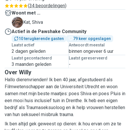
(
34 beoordelingen
)
Woont met ...
S
Kat, Shiva
Actief in de Pawshake Community
10 terugkerende gasten
79 keer opgeslagen
Laatst actief
Antwoordt meestal
2 dagen geleden
binnen ongeveer 6 uur
Laatst gecontacteerd
Laatst gereserveerd
3 maanden geleden
-
Over Willy
Hallo dierenvrienden! Ik ben 40 jaar, afgestudeerd als
Filmwetenschapper aan de Universiteit Utrecht en woon
samen met mijn beste maatjes: poes Shiva en poes Pluis in
een mooi huis inclusief tuin in Drenthe. Ik heb een eigen
bedrijf als Traumaseksuoloog en ik help vrouwen herstellen
van hun seksueel misbruik trauma.
Ik ben altijd gek geweest op dieren: ik hou ervan om ze te