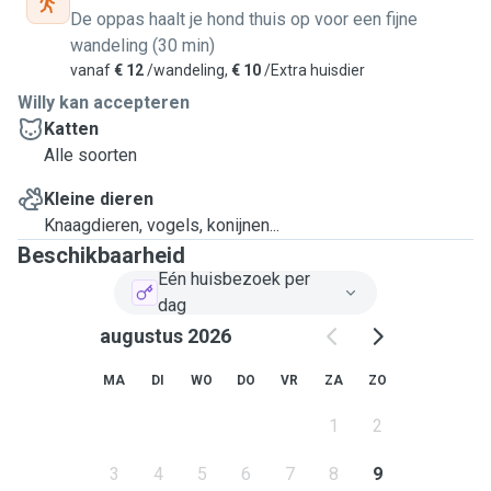
De oppas haalt je hond thuis op voor een fijne
wandeling (30 min)
vanaf
€ 12
/wandeling,
€ 10
/Extra huisdier
Willy kan accepteren
Katten
Alle soorten
Kleine dieren
Knaagdieren, vogels, konijnen...
Beschikbaarheid
Eén huisbezoek per
dag
augustus 2026
MA
DI
WO
DO
VR
ZA
ZO
1
2
3
4
5
6
7
8
9