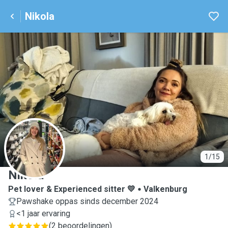
Nikola
N
1/15
Nikola
Pet lover & Experienced sitter 💛
Valkenburg
Pawshake oppas sinds december 2024
<1 jaar ervaring
(
2 beoordelingen
)