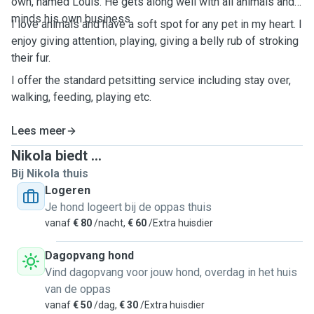
own, named Louis. He gets along well with all animals and
minds his own business.
I love animals and have a soft spot for any pet in my heart. I
enjoy giving attention, playing, giving a belly rub of stroking
their fur.
I offer the standard petsitting service including stay over,
walking, feeding, playing etc.
Lees meer
Nikola biedt ...
Bij Nikola thuis
Logeren
Je hond logeert bij de oppas thuis
vanaf
€ 80
/nacht,
€ 60
/Extra huisdier
Dagopvang hond
Vind dagopvang voor jouw hond, overdag in het huis
van de oppas
vanaf
€ 50
/dag,
€ 30
/Extra huisdier