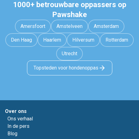
1000+ betrouwbare oppassers op
Pawshake
Amersfoort
Amstelveen
Amsterdam
Den Haag
Haarlem
Hilversum
Rotterdam
Utrecht
Topsteden voor hondenoppas
Over ons
Ons verhaal
In de pers
Blog