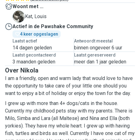
Woont met ...
L
Kat, Louis
Actief in de Pawshake Community
4 keer opgeslagen
Laatst actief
Antwoordt meestal
14 dagen geleden
binnen ongeveer 6 uur
Laatst gecontacteerd
Laatst gereserveerd
3 maanden geleden
meer dan 1 jaar geleden
Over Nikola
I am a friendly, open and warm lady that would love to have
the opportunity to take care of your little one should you
want to enjoy a bit of holiday or enjoy the town for the day.
I grew up with more than 4+ dogs/cats in the house.
Currently my childhood pets stay with my parents. There is
Milo, Simba and Lara (all Maltese) and Nina and Ella (both
yorkies). They have my whole heart. I grew up with having
fish, turtles and birds as well. Currently I have one cat of my