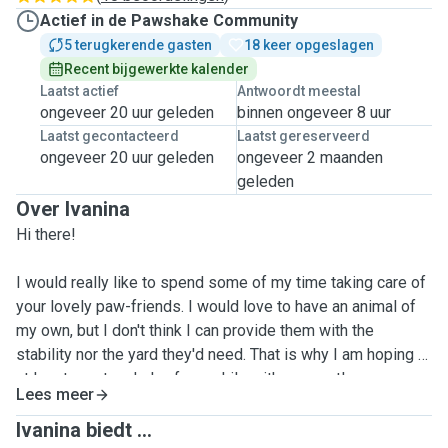
Actief in de Pawshake Community
5 terugkerende gasten
18 keer opgeslagen
Recent bijgewerkte kalender
Laatst actief
Antwoordt meestal
ongeveer 20 uur geleden
binnen ongeveer 8 uur
Laatst gecontacteerd
Laatst gereserveerd
ongeveer 20 uur geleden
ongeveer 2 maanden
geleden
Over Ivanina
Hi there!
I would really like to spend some of my time taking care of
your lovely paw-friends. I would love to have an animal of
my own, but I don't think I can provide them with the
stability nor the yard they'd need. That is why I am hoping to
at least meet and play for a while with your pet!
Lees meer
I grew up around animals - we've always had at least one
Ivanina biedt ...