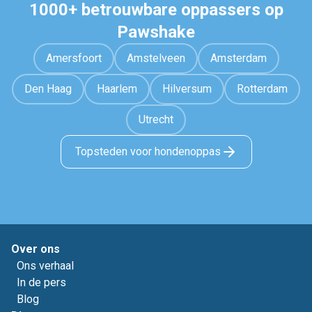
1000+ betrouwbare oppassers op
Pawshake
Amersfoort
Amstelveen
Amsterdam
Den Haag
Haarlem
Hilversum
Rotterdam
Utrecht
Topsteden voor hondenoppas
Over ons
Ons verhaal
In de pers
Blog