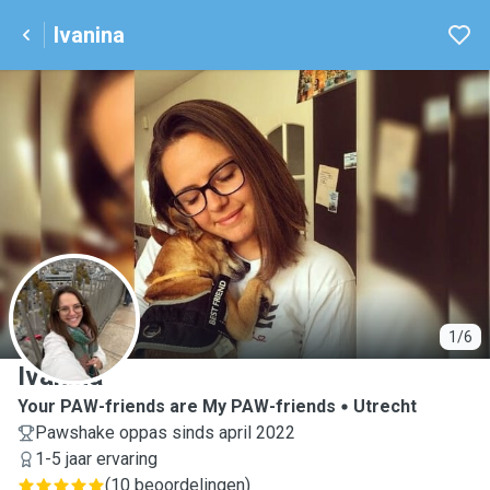
Ivanina
I
1/6
Ivanina
Your PAW-friends are My PAW-friends
Utrecht
Pawshake oppas sinds april 2022
1-5 jaar ervaring
(
10 beoordelingen
)