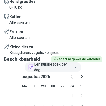
Hond groottes
0-18 kg
Katten
Alle soorten
Fretten
Alle soorten
Kleine dieren
Knaagdieren, vogels, konijnen...
Beschikbaarheid
Recent bijgewerkte kalender
Eén huisbezoek per
dag
augustus 2026
MA
DI
WO
DO
VR
ZA
ZO
1
2