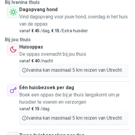
cat in the family, I've had a dog of my own for several years,
Bij Ivanina thuis
I've had fishes and hamsters. Everyone in my family loves
Dagopvang hond
animals and I got to learn a trick or two about how to keep
Vind dagopvang voor jouw hond, overdag in het huis
the little ones entertained.
van de oppas
vanaf
€ 45
/dag,
€ 15
/Extra huisdier
I can walk, feed, pet and play with your pets whenever you
Bij jou thuis
need to be away from home. I can also take into my home
Huisoppas
small and quiet doggies who will be open for a sleepover.
De oppas overnacht bij jou thuis
vanaf
€ 40
/nacht
I speak Bulgarian, English and Spanish and some little bit of
Ivanina kan maximaal 5 km reizen van Utrecht.
Dutch as well. I am open to learn few phrases in a different
language if that is what your pet understands!
Eén huisbezoek per dag
I am mostly available during weekends, but for any other
Boek een oppas die bij je thuis langskomt om je
inquiries please feel free to reach out to me.
huisdier te voeren en verzorgen
vanaf
€ 15
/dag
Ivanina kan maximaal 5 km reizen van Utrecht.