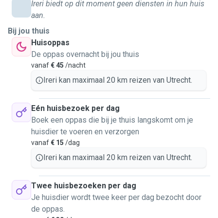
Ireri biedt op dit moment geen diensten in hun huis
From a very young age I had to learn how to administer oral
aan.
medications to digs and cats. As a psychologist and
Bij jou thuis
researcher I also had to learn how to administer
Huisoppas
subcutaneous and intraperitoneal medications to lab
De oppas overnacht bij jou thuis
animals (but I honestly don't like it very much).
vanaf
€ 45
/nacht
Ireri kan maximaal 20 km reizen van Utrecht.
I also know how to do basic grooming (shower and
combing hair) on small-medium animals.
Eén huisbezoek per dag
You can trust I'll take good care of your little loved ones!
Boek een oppas die bij je thuis langskomt om je
huisdier te voeren en verzorgen
vanaf
€ 15
/dag
Ireri kan maximaal 20 km reizen van Utrecht.
Twee huisbezoeken per dag
Je huisdier wordt twee keer per dag bezocht door
de oppas.