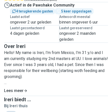
Actief in de Pawshake Community
4 terugkerende gasten
5 keer opgeslagen
Laatst actief
Antwoordt meestal
ongeveer 2 uur geleden
binnen ongeveer 6 uur
Laatst gecontacteerd
Laatst gereserveerd
4 dagen geleden
ongeveer 2 maanden
geleden
Over Ireri
Hello! My name is Ireri, I'm from Mexico, I'm 31 y/o and I
am currently studying my 2nd masters at UU. I love animals!
Ever since I was 3 years old, I had a pet. Since then I was
responsible for their wellbeing (starting woth feeding and
grooming).
I love playing and spending time specially with cats and
Lees meer
dogs without being invasive. I know how to follow feeding
Ireri biedt ...
and walking schedules. If they have dietary restrictions just
Bij Ireri thuis
let me know, I won't give them anything off their menu.