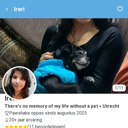
Ireri
I
1/11
Ireri
There's no memory of my life without a pet
Utrecht
Pawshake oppas sinds augustus 2025
20+ jaar ervaring
(
11 beoordelingen
)