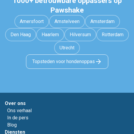
1000+ betrouwbare oppassers op
Pawshake
Amersfoort
Amstelveen
Amsterdam
Den Haag
Haarlem
Hilversum
Rotterdam
Utrecht
Topsteden voor hondenoppas
Over ons
Ons verhaal
In de pers
Blog
Diensten