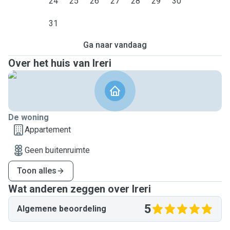
24
25
26
27
28
29
30
31
Ga naar vandaag
Over het huis van Ireri
De woning
Appartement
Geen buitenruimte
Toon alles
Wat anderen zeggen over Ireri
5
Algemene beoordeling