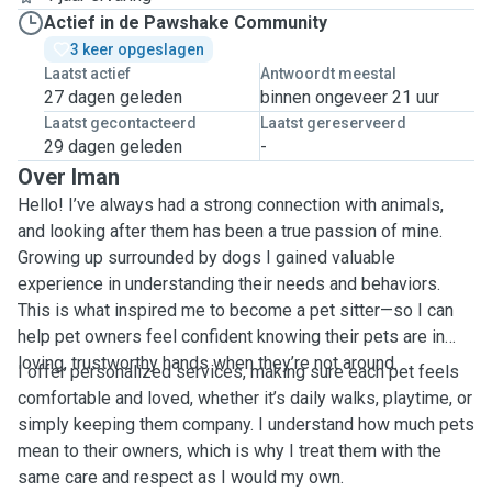
Actief in de Pawshake Community
3 keer opgeslagen
Laatst actief
Antwoordt meestal
27 dagen geleden
binnen ongeveer 21 uur
Laatst gecontacteerd
Laatst gereserveerd
29 dagen geleden
-
Over Iman
Hello! I’ve always had a strong connection with animals,
and looking after them has been a true passion of mine.
Growing up surrounded by dogs I gained valuable
experience in understanding their needs and behaviors.
This is what inspired me to become a pet sitter—so I can
help pet owners feel confident knowing their pets are in
loving, trustworthy hands when they’re not around.
I offer personalized services, making sure each pet feels
comfortable and loved, whether it’s daily walks, playtime, or
simply keeping them company. I understand how much pets
mean to their owners, which is why I treat them with the
same care and respect as I would my own.