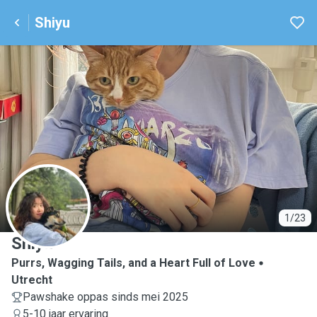
Shiyu
S
1/23
Shiyu
Purrs, Wagging Tails, and a Heart Full of Love
Utrecht
Pawshake oppas sinds mei 2025
5-10 jaar ervaring