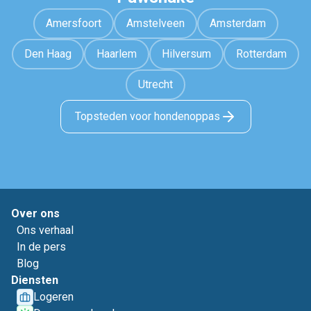
Amersfoort
Amstelveen
Amsterdam
Den Haag
Haarlem
Hilversum
Rotterdam
Utrecht
Topsteden voor hondenoppas
Over ons
Ons verhaal
In de pers
Blog
Diensten
Logeren