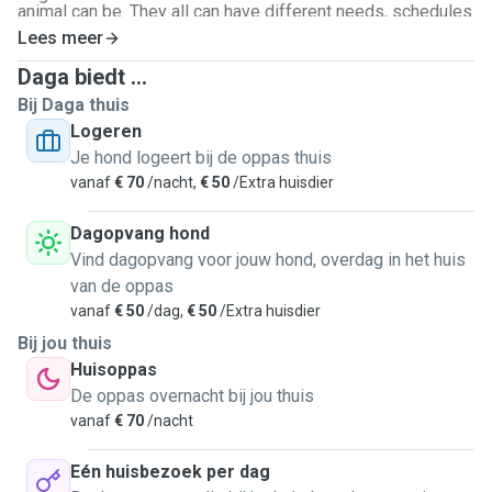
animal can be. They all can have different needs, schedules
etc. For most of the time I am working from home, so I am
Lees meer
able to give lots of attention. If
needed
I
can give them
Daga biedt ...
medicine/
injections
.
Bij Daga thuis
Logeren
Je hond logeert bij de oppas thuis
vanaf
€ 70
/nacht,
€ 50
/Extra huisdier
Dagopvang hond
Vind dagopvang voor jouw hond, overdag in het huis
van de oppas
vanaf
€ 50
/dag,
€ 50
/Extra huisdier
Bij jou thuis
Huisoppas
De oppas overnacht bij jou thuis
vanaf
€ 70
/nacht
Eén huisbezoek per dag