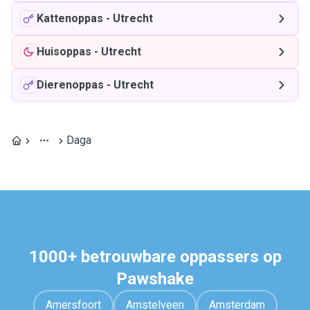
Kattenoppas
-
Utrecht
Huisoppas
-
Utrecht
Dierenoppas
-
Utrecht
Daga
1000+ betrouwbare oppassers op
Pawshake
Amersfoort
Amstelveen
Amsterdam