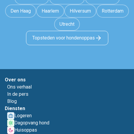
Den Haag
Haarlem
Hilversum
Rotterdam
Utrecht
Topsteden voor hondenoppas
Over ons
Ons verhaal
In de pers
Blog
Diensten
Logeren
Dagopvang hond
Huisoppas