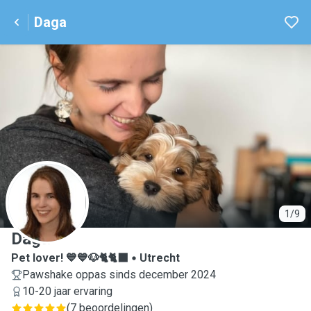
Daga
D
1/9
Daga
Pet lover! 💙💙🐶🐈🐈‍⬛
Utrecht
Pawshake oppas sinds december 2024
10-20 jaar ervaring
(
7 beoordelingen
)