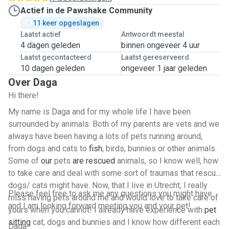
Actief in de Pawshake Community
11 keer opgeslagen
Laatst actief
Antwoordt meestal
4 dagen geleden
binnen ongeveer 4 uur
Laatst gecontacteerd
Laatst gereserveerd
10 dagen geleden
ongeveer 1 jaar geleden
Over Daga
Hi there!
My name is Daga and for my whole life I have been
surrounded by animals. Both of my parents are vets and we
always have been having a lots of pets running around,
from dogs and cats to
fish
, birds, bunnies or other animals.
Some of
our
pets
are
rescued
animals, so I know well, how
to take care and deal with some sort of traumas that rescue
dogs/ cats might have. Now, that I live in Utrecht, I really
Please feel free to ask me any questions you might have
miss having pets around me and would love to take care of
and I am looking forward meeting you and your pet!
yours when you cannot! I already have experience with
pet
sitting
cat, dogs and bunnies and I know how different each
Daga