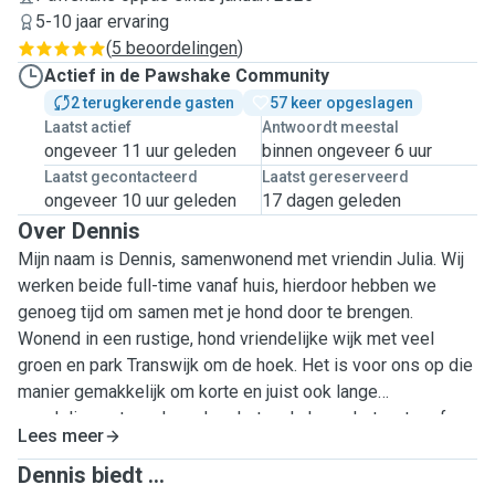
5-10 jaar ervaring
(
5 beoordelingen
)
Actief in de Pawshake Community
2 terugkerende gasten
57 keer opgeslagen
Laatst actief
Antwoordt meestal
ongeveer 11 uur geleden
binnen ongeveer 6 uur
Laatst gecontacteerd
Laatst gereserveerd
ongeveer 10 uur geleden
17 dagen geleden
Over Dennis
Mijn naam is Dennis, samenwonend met vriendin Julia. Wij
werken beide full-time vanaf huis, hierdoor hebben we
genoeg tijd om samen met je hond door te brengen.
Wonend in een rustige, hond vriendelijke wijk met veel
groen en park Transwijk om de hoek. Het is voor ons op die
manier gemakkelijk om korte en juist ook lange
wandelingen te maken, door het park, langs het water of
Lees meer
richting de stad en weer terug. Daarnaast hebben we een
ruime woonkamer met keuken die grenst aan de afgesloten
Dennis biedt ...