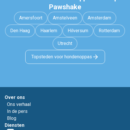
Pawshake
Amersfoort
Amstelveen
Amsterdam
Den Haag
Haarlem
Hilversum
Rotterdam
Utrecht
Topsteden voor hondenoppas
Over ons
Ons verhaal
In de pers
Blog
Diensten