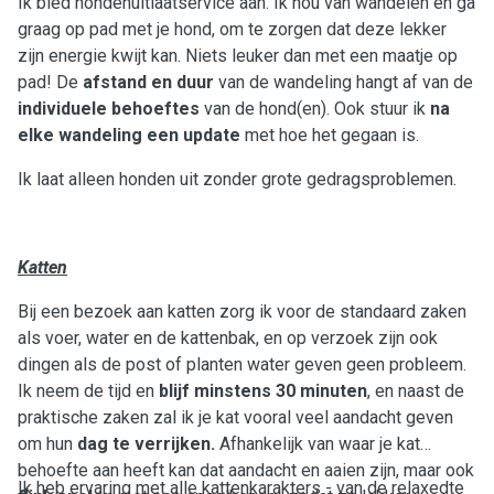
Ik bied hondenuitlaatservice aan. Ik hou van wandelen en ga
graag op pad met je hond, om te zorgen dat deze lekker
zijn energie kwijt kan. Niets leuker dan met een maatje op
pad! De
afstand en duur
van de wandeling hangt af van de
individuele behoeftes
van de hond(en). Ook stuur ik
na
elke wandeling een update
met hoe het gegaan is.
Ik laat alleen honden uit zonder grote gedragsproblemen.
Katten
Bij een bezoek aan katten zorg ik voor de standaard zaken
als voer, water en de kattenbak, en op verzoek zijn ook
dingen als de post of planten water geven geen probleem.
Ik neem de tijd en
blijf minstens 30 minuten
, en naast de
praktische zaken zal ik je kat vooral veel aandacht geven
om hun
dag te verrijken.
Afhankelijk van waar je kat
behoefte aan heeft kan dat aandacht en aaien zijn, maar ook
Ik heb ervaring met alle kattenkarakters - van de relaxedte