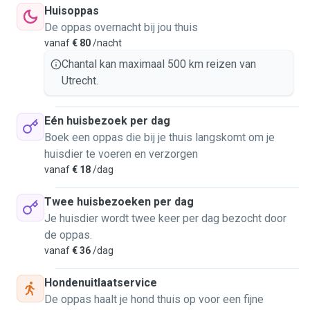
gain his trust after he came from the animal shelter with a
Huisoppas
difficult past.
De oppas overnacht bij jou thuis
vanaf
€ 80
/nacht
Chantal kan maximaal 500 km reizen van
Utrecht.
Eén huisbezoek per dag
Boek een oppas die bij je thuis langskomt om je
huisdier te voeren en verzorgen
vanaf
€ 18
/dag
Twee huisbezoeken per dag
Je huisdier wordt twee keer per dag bezocht door
de oppas.
vanaf
€ 36
/dag
Hondenuitlaatservice
De oppas haalt je hond thuis op voor een fijne