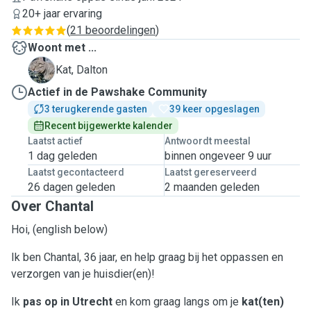
20+ jaar ervaring
(
21 beoordelingen
)
Woont met ...
D
Kat, Dalton
Actief in de Pawshake Community
3 terugkerende gasten
39 keer opgeslagen
Recent bijgewerkte kalender
Laatst actief
Antwoordt meestal
1 dag geleden
binnen ongeveer 9 uur
Laatst gecontacteerd
Laatst gereserveerd
26 dagen geleden
2 maanden geleden
Over Chantal
Hoi, (english below)
Ik ben Chantal, 36 jaar, en help graag bij het oppassen en
verzorgen van je huisdier(en)!
Ik
pas op in Utrecht
en kom graag langs om je
kat(ten)