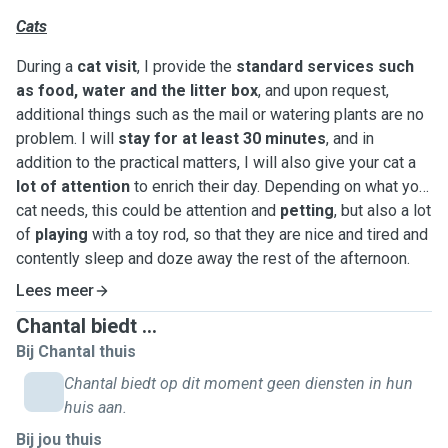
Cats
During a
cat visit
, I provide the
standard services such
as food, water and the litter box
, and upon request,
additional things such as the mail or watering plants are no
problem. I will
stay for at least 30 minutes
, and in
addition to the practical matters, I will also give your cat a
lot of attention
to enrich their day. Depending on what your
cat needs, this could be attention and
petting
, but also a lot
of
playing
with a toy rod, so that they are nice and tired and
contently sleep and doze away the rest of the afternoon.
After each visit
I will sent you
an update
on how it went
Lees meer
and some photos.
Chantal biedt ...
Bij Chantal thuis
I have experience with all cat characters - from the relaxed,
confident cat who can manage himself in almost any
Chantal biedt op dit moment geen diensten in hun
situation, to the anxious cat who mainly wants space and
huis aan.
peace. My current cat is a sweetheart, but I really had to
Bij jou thuis