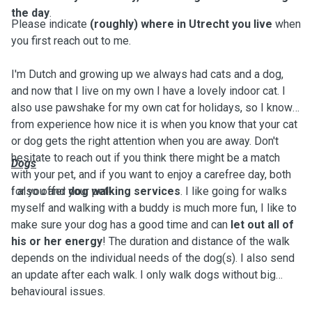
the day
.
Please indicate
(roughly) where in Utrecht you live
when
you first reach out to me.
I'm Dutch and growing up we always had cats and a dog,
and now that I live on my own I have a lovely indoor cat. I
also use pawshake for my own cat for holidays, so I know
from experience how nice it is when you know that your cat
or dog gets the right attention when you are away. Don't
hesitate to reach out if you think there might be a match
Dogs
with your pet, and if you want to enjoy a carefree day, both
for you and your pet!
I also offer
dog walking services
. I like going for walks
myself and walking with a buddy is much more fun, I like to
make sure your dog has a good time and can
let out all of
his or her energy
! The duration and distance of the walk
depends on the individual needs of the dog(s). I also send
an update after each walk. I only walk dogs without big
behavioural issues.