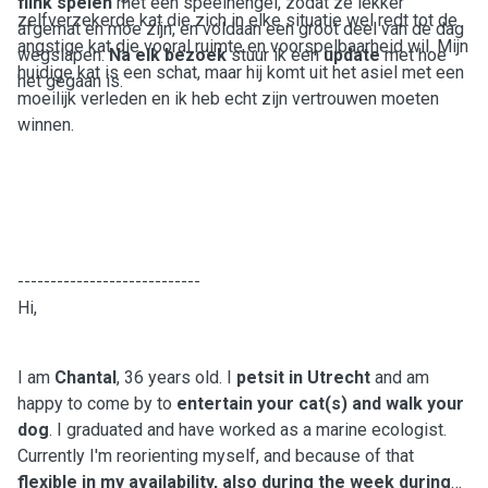
flink spelen
met een speelhengel, zodat ze lekker
zelfverzekerde kat die zich in elke situatie wel redt tot de
afgemat en moe zijn, en voldaan een groot deel van de dag
angstige kat die vooral ruimte en voorspelbaarheid wil. Mijn
wegslapen.
Na elk bezoek
stuur ik een
update
met hoe
huidige kat is een schat, maar hij komt uit het asiel met een
het gegaan is.
moeilijk verleden en ik heb echt zijn vertrouwen moeten
winnen.
----------------------------
Hi,
I am
Chantal
, 36 years old. I
petsit in Utrecht
and am
happy to come by to
entertain your cat(s) and walk your
dog
. I graduated and have worked as a marine ecologist.
Currently I'm reorienting myself, and because of that
flexible in my availability, also during the week during