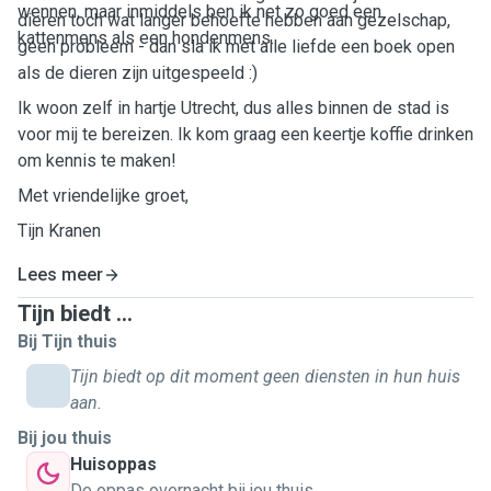
wennen, maar inmiddels ben ik net zo goed een
dieren toch wat langer behoefte hebben aan gezelschap,
kattenmens als een hondenmens.
geen probleem - dan sla ik met alle liefde een boek open
als de dieren zijn uitgespeeld :)
Ik woon zelf in hartje Utrecht, dus alles binnen de stad is
voor mij te bereizen. Ik kom graag een keertje koffie drinken
om kennis te maken!
Met vriendelijke groet,
Tijn Kranen
Lees meer
Tijn biedt ...
Bij Tijn thuis
Tijn biedt op dit moment geen diensten in hun huis
aan.
Bij jou thuis
Huisoppas
De oppas overnacht bij jou thuis