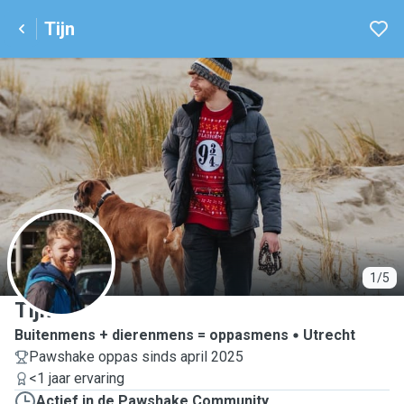
Tijn
T
1/5
Tijn
Buitenmens + dierenmens = oppasmens
Utrecht
Pawshake oppas sinds april 2025
<1 jaar ervaring
Actief in de Pawshake Community