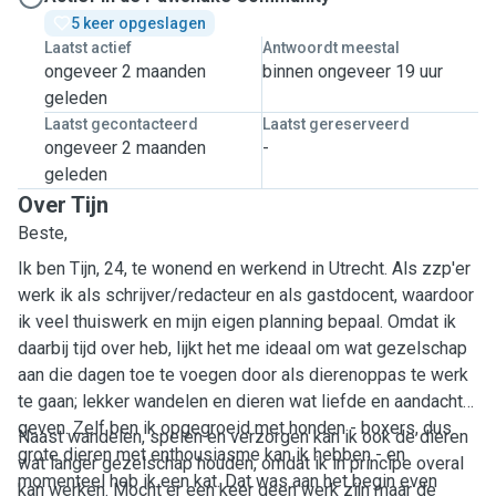
5 keer opgeslagen
Laatst actief
Antwoordt meestal
ongeveer 2 maanden
binnen ongeveer 19 uur
geleden
Laatst gecontacteerd
Laatst gereserveerd
ongeveer 2 maanden
-
geleden
Over Tijn
Beste,
Ik ben Tijn, 24, te wonend en werkend in Utrecht. Als zzp'er
werk ik als schrijver/redacteur en als gastdocent, waardoor
ik veel thuiswerk en mijn eigen planning bepaal. Omdat ik
daarbij tijd over heb, lijkt het me ideaal om wat gezelschap
aan die dagen toe te voegen door als dierenoppas te werk
te gaan; lekker wandelen en dieren wat liefde en aandacht
geven. Zelf ben ik opgegroeid met honden - boxers, dus
Naast wandelen, spelen en verzorgen kan ik ook de dieren
grote dieren met enthousiasme kan ik hebben - en
wat langer gezelschap houden, omdat ik in principe overal
momenteel heb ik een kat. Dat was aan het begin even
kan werken. Mocht er een keer geen werk zijn maar de