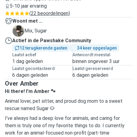
5-10 jaar ervaring
(
22 beoordelingen
)
Woont met ...
S
Mix, Sugar
Actief in de Pawshake Community
12 terugkerende gasten
34 keer opgeslagen
Laatst actief
Antwoordt meestal
1 dag geleden
binnen ongeveer 3 uur
Laatst gecontacteerd
Laatst gereserveerd
6 dagen geleden
6 dagen geleden
Over Amber
Hi there! I’m Amber 🐾
Animal lover, pet sitter, and proud dog mom to a sweet
rescue named Sugar 🐶
I’ve always had a deep love for animals, and caring for
them is truly one of my favorite things to do. I currently
work for an animal-focused non-profit (part-time