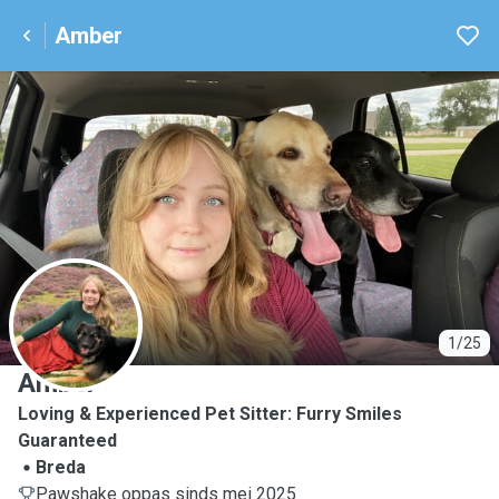
Amber
A
1/25
Amber
Loving & Experienced Pet Sitter: Furry Smiles
Guaranteed
Breda
Pawshake oppas sinds mei 2025