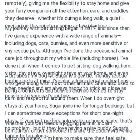
remotely), giving me the flexibility to stay home and give
your furry companion all the attention, care, and cuddles
they deserve—whether it's during a long walk, a quiet
evening on the couch, or some active playtime.
My journey with pet sitting began in 2017, and since then
I’ve gained experience with a wide range of animals—
including dogs, cats, bunnies, and even more sensitive or
shy rescue pets. Although I've done the occasional animal
care job throughout my whole life (including horses). I’ve
done it all when it comes to pet sitting: dog walking, home
visits, day stays, overnight stays at your home, and even
A bit about my dog 🐶: Sugar is a gentle, friendly rescue
hosting pets at mine. I’ve also administered medications
who gets along with most other animals. She’s also used to
when needed and am always happy to stick as close as
being around cats and bunnies and has learned to stay
possible to your pet’s routine.
calm and respectful around them. When I do overnight
stays at your home, Sugar joins me for longer bookings, but
I can sometimes make exceptions for short one-night
stays. If your pet prefers solo walks or house visits, that’s
Whether your pet needs a jogging partner, a calm
no problem—but if they love having a play buddy, Sugar’s
companion, or just someone to share the couch with while
happy to tag along!
watching a show—I’m here to make sure they feel safe,