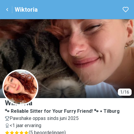
Wiktoria
W
1/16
Wiktoria
🐾 Reliable Sitter for Your Furry Friend! 🐾
Tilburg
Pawshake oppas sinds juni 2025
<1 jaar ervaring
(
5 beoordelingen
)