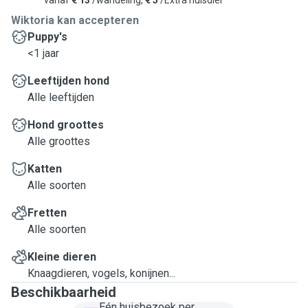
vanaf
€ 13
/wandeling,
€ 5
/Extra huisdier
Wiktoria kan accepteren
Puppy's
<1 jaar
Leeftijden hond
Alle leeftijden
Hond groottes
Alle groottes
Katten
Alle soorten
Fretten
Alle soorten
Kleine dieren
Knaagdieren, vogels, konijnen...
Beschikbaarheid
Eén huisbezoek per