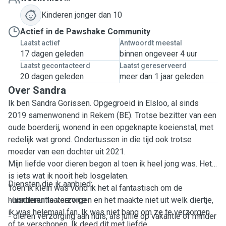
Kinderen jonger dan 10
Actief in de Pawshake Community
Laatst actief
Antwoordt meestal
17 dagen geleden
binnen ongeveer 4 uur
Laatst gecontacteerd
Laatst gereserveerd
20 dagen geleden
meer dan 1 jaar geleden
Over Sandra
Ik ben Sandra Gorissen. Opgegroeid in Elsloo, al sinds
2019 samenwonend in Rekem (BE). Trotse bezitter van een
oude boerderij, wonend in een opgeknapte koeienstal, met
redelijk wat grond. Ondertussen in die tijd ook trotse
moeder van een dochter uit 2021.
Mijn liefde voor dieren begon al toen ik heel jong was. Het
is iets wat ik nooit heb losgelaten.
Diensten die ik aanbied:
Toen ik klein was vond ik het al fantastisch om de
huisdieren te verzorgen en het maakte niet uit welk diertje,
- hondenuitlaatservice
ik was helemaal fan. Ik was niet bang om ze te verzorgen
- dieren verzorging aan huis, als jullie op vakantie of minder
of te verschonen. Ik deed dit met liefde.