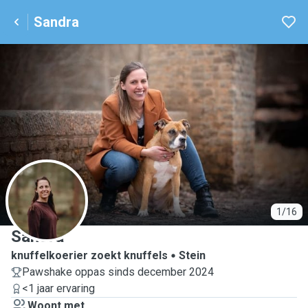
Sandra
S
1/16
Sandra
knuffelkoerier zoekt knuffels
Stein
Pawshake oppas sinds december 2024
<1 jaar ervaring
Woont met ...