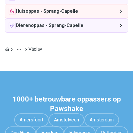
Huisoppas
-
Sprang-Capelle
Dierenoppas
-
Sprang-Capelle
Václav
1000+ betrouwbare oppassers op
Pawshake
Amersfoort
Amstelveen
Amsterdam
Den Haag
Haarlem
Hilversum
Rotterdam