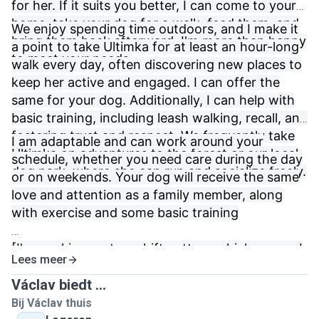
for her. If it suits you better, I can come to your
home, take your dog for a walk, feed them, and
We enjoy spending time outdoors, and I make it
bring them back afterward. I'm more than happy
a point to take Ultimka for at least an hour-long
to meet your needs.
walk every day, often discovering new places to
keep her active and engaged. I can offer the
same for your dog. Additionally, I can help with
basic training, including leash walking, recall, and
fostering trust and respect. We frequently take
I am adaptable and can work around your
Ultimka on adventures to the forest or our local
schedule, whether you need care during the day
dog park, where she can run and socialize freely.
or on weekends. Your dog will receive the same
love and attention as a family member, along
with exercise and some basic training
[I'm working on two shift pattern which means I
Lees meer
can walk or make a One time visit everyday just
depends on the week if in the morning or in the
Václav biedt ...
afternoon, weekends are Free for all my
Bij Václav thuis