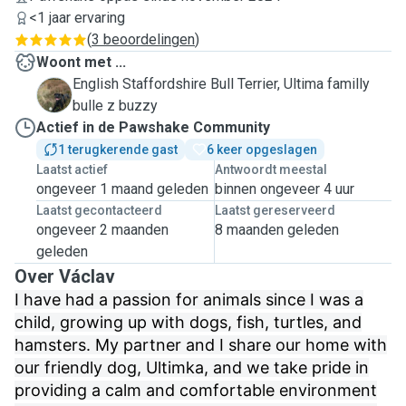
<1 jaar ervaring
(
3 beoordelingen
)
Woont met ...
English Staffordshire Bull Terrier, Ultima familly
U
bulle z buzzy
Actief in de Pawshake Community
1 terugkerende gast
6 keer opgeslagen
Laatst actief
Antwoordt meestal
ongeveer 1 maand geleden
binnen ongeveer 4 uur
Laatst gecontacteerd
Laatst gereserveerd
ongeveer 2 maanden
8 maanden geleden
geleden
Over Václav
I have had a passion for animals since I was a
child, growing up with dogs, fish, turtles, and
hamsters. My partner and I share our home with
our friendly dog, Ultimka, and we take pride in
providing a calm and comfortable environment