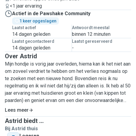
<1 jaar ervaring
Actief in de Pawshake Community
1 keer opgeslagen
Laatst actief
Antwoordt meestal
14 dagen geleden
binnen 12 minuten
Laatst gecontacteerd
Laatst gereserveerd
14 dagen geleden
-
Over Astrid
Mijn hondje is vorig jaar overleden, hierna kan ik het niet aan
om zoveel verdriet te hebben om het verlies nogmaals op
te zoeken met een nieuwe hond. Bovendien reis ik nu
regelmatig en ik wil niet dat hij/zij dan alleen is. Ik heb al 50
jaar ervaring met huisdieren groot en klein (van kippen tot
paarden) en geniet ervan om een dier onvoorwaardelijke
liefde te geven want dat geven ze ook aan mij. Als mens
Lees meer
moet je alert zijn op verandering in gedrag want jij bent hun
Astrid biedt ...
advocaat als er iets mis is en moet dan goede zorg
Bij Astrid thuis
regelen. Ik zou hierom graag op uw huisdier passen en u
Logeren