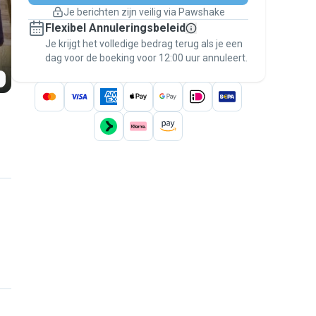
Boekingen met garantie
Je berichten zijn veilig via Pawshake
Regel alles via Pawshake — van eerste
Flexibel Annuleringsbeleid
bericht tot betaling — en geniet van de
Je krijgt het volledige bedrag terug als je een
Pawshake Garantie
.
dag voor de boeking voor 12:00 uur annuleert.