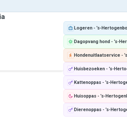
ia
Logeren
-
's-Hertogenb
Dagopvang hond
-
's-He
Hondenuitlaatservice
-
'
Huisbezoeken
-
's-Hert
Kattenoppas
-
's-Herto
Huisoppas
-
's-Hertoge
Dierenoppas
-
's-Herto