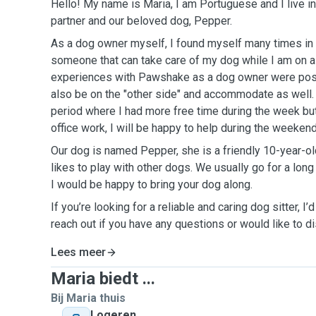
Hello! My name is Maria, I am Portuguese and I live 
partner and our beloved dog, Pepper.
As a dog owner myself, I found myself many times in t
someone that can take care of my dog while I am on 
experiences with Pawshake as a dog owner were posit
also be on the "other side" and accommodate as well. I
period where I had more free time during the week but
office work, I will be happy to help during the weeken
Our dog is named Pepper, she is a friendly 10-year-o
likes to play with other dogs. We usually go for a long
I would be happy to bring your dog along.
If you’re looking for a reliable and caring dog sitter, I’
reach out if you have any questions or would like to di
Lees meer
Maria biedt ...
Bij Maria thuis
Logeren