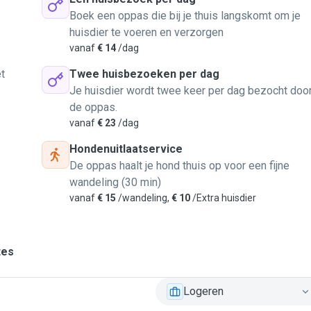
Boek een oppas die bij je thuis langskomt om je
huisdier te voeren en verzorgen
vanaf
€ 14
/dag
t
Twee huisbezoeken per dag
Je huisdier wordt twee keer per dag bezocht doo
de oppas.
vanaf
€ 23
/dag
Hondenuitlaatservice
De oppas haalt je hond thuis op voor een fijne
wandeling (30 min)
vanaf
€ 15
/wandeling,
€ 10
/Extra huisdier
tes
s
Logeren