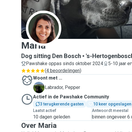
M
Maria
Dog sitting Den Bosch
's-Hertogenbosc
Pawshake oppas sinds oktober 2024
5-10 jaar er
(
4 beoordelingen
)
Woont met ...
P
Labrador, Pepper
Actief in de Pawshake Community
3 terugkerende gasten
10 keer opgeslagen
Laatst actief
Antwoordt meestal
10 dagen geleden
binnen ongeveer 6 
Over Maria