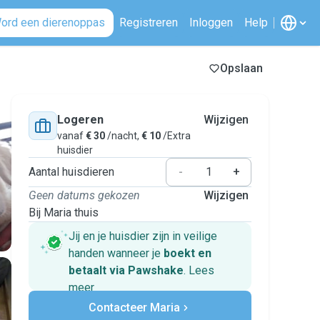
ord een dierenoppas
Registreren
Inloggen
Help
Opslaan
Logeren
Wijzigen
vanaf
€ 30
/nacht,
€ 10
/Extra
huisdier
Aantal huisdieren
-
+
Geen datums gekozen
Wijzigen
Bij Maria thuis
Jij en je huisdier zijn in veilige
handen wanneer je
boekt en
betaalt via Pawshake
.
Lees
meer
Veilig betalen
Contacteer Maria
Hulp als plannen veranderen