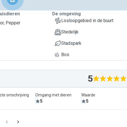
uisdieren
De omgeving
Losloopgebied in de buurt
or, Pepper
Stedelijk
Stadspark
Bos
5
cte omschrijving
Omgang met dieren
Waarde
5
5