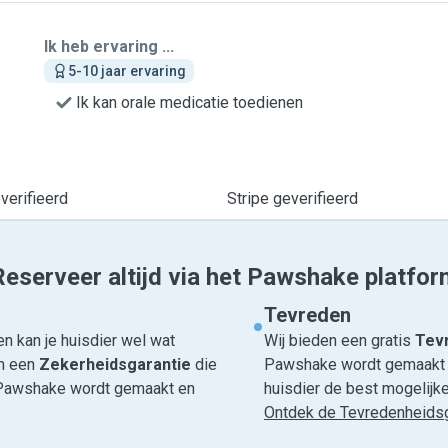
Ik heb ervaring ...
5-10 jaar ervaring
Ik kan orale medicatie toedienen
erifieerd
Stripe geverifieerd
Reserveer altijd via het Pawshake platfor
Tevreden
n kan je huisdier wel wat
Wij bieden een gratis
Tevr
om een
Zekerheidsgarantie
die
Pawshake wordt gemaakt en
ia Pawshake wordt gemaakt en
huisdier de best mogelijke 
Ontdek de Tevredenheidsg