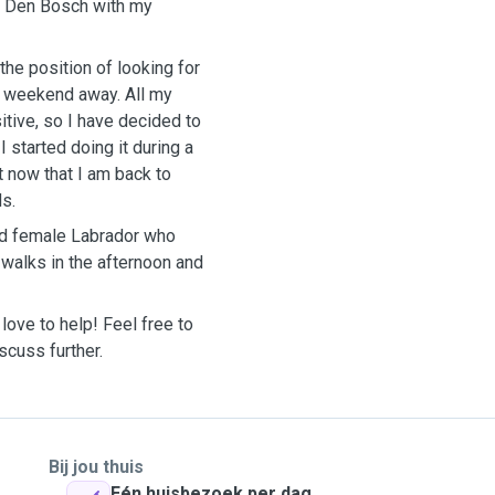
in Den Bosch with my
he position of looking for
a weekend away. All my
ive, so I have decided to
 started doing it during a
 now that I am back to
ds.
ld female Labrador who
 walks in the afternoon and
d love to help! Feel free to
scuss further.
Bij jou thuis
Eén huisbezoek per dag