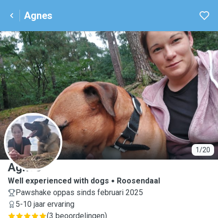
Agnes
A
1/20
Agnes
Well experienced with dogs
Roosendaal
Pawshake oppas sinds februari 2025
5-10 jaar ervaring
(
3 beoordelingen
)