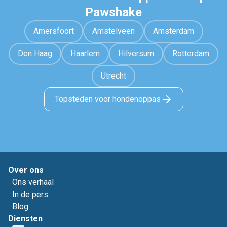
Pawshake
Amersfoort
Amstelveen
Amsterdam
Den Haag
Haarlem
Hilversum
Rotterdam
Utrecht
Topsteden voor hondenoppas
Over ons
Ons verhaal
In de pers
Blog
Diensten