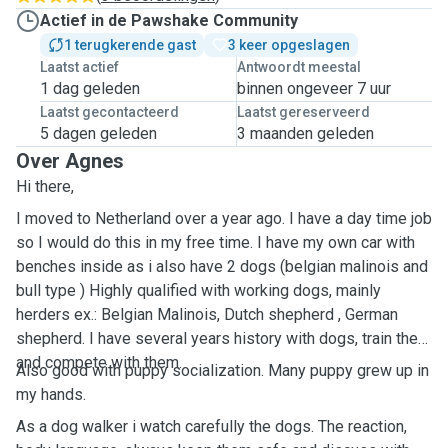
Actief in de Pawshake Community
1 terugkerende gast
3 keer opgeslagen
Laatst actief
Antwoordt meestal
1 dag geleden
binnen ongeveer 7 uur
Laatst gecontacteerd
Laatst gereserveerd
5 dagen geleden
3 maanden geleden
Over Agnes
Hi there,
I moved to Netherland over a year ago. I have a day time job
so I would do this in my free time. I have my own car with
benches inside as i also have 2 dogs (belgian malinois and
bull type ) Highly qualified with working dogs, mainly
herders ex.: Belgian Malinois, Dutch shepherd , German
shepherd. I have several years history with dogs, train them
and compete with them.
Also good with puppy socialization. Many puppy grew up in
my hands.
As a dog walker i watch carefully the dogs. The reaction,