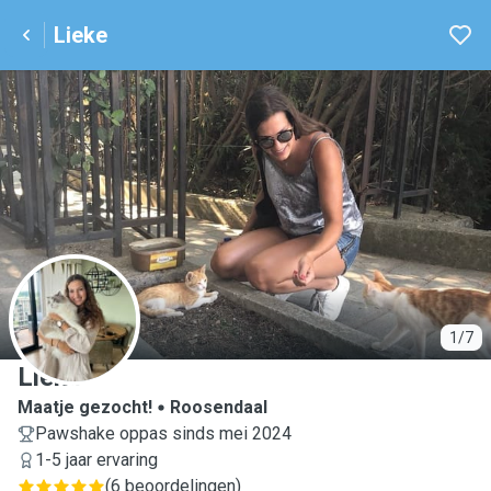
Lieke
L
1/7
Lieke
Maatje gezocht!
Roosendaal
Pawshake oppas sinds mei 2024
1-5 jaar ervaring
(
6 beoordelingen
)