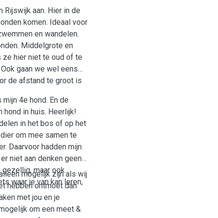
ijswijk aan. Hier in de
 honden komen. Ideaal voor
n, zwemmen en wandelen.
onden. Middelgrote en
ze hier niet te oud of te
t. Ook gaan we wel eens
or de afstand te groot is
s mijn 4e hond. En de
 hond in huis. Heerlijk!
delen in het bos of op het
g dier om mee samen te
 er niet aan denken geen
n gezellig, maar ook
leen mogelijk zijn als wij
ts waar je van kan leren,
iet hebben ontmoet dan
aken met jou en je
t mogelijk om een meet &