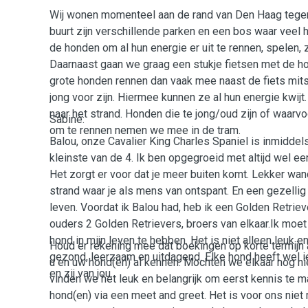
Wij wonen momenteel aan de rand van Den Haag tegen R
buurt zijn verschillende parken en een bos waar veel
de honden om al hun energie er uit te rennen, spele
Daarnaast gaan we graag een stukje fietsen met de h
grote honden rennen dan vaak mee naast de fiets mits 
jong voor zijn. Hiermee kunnen ze al hun energie kwij
naar het strand. Honden die te jong/oud zijn of waarvo
Sabine:
om te rennen nemen we mee in de tram.
Balou, onze Cavalier King Charles Spaniel is inmiddel
kleinste van de 4. Ik ben opgegroeid met altijd wel een
Het zorgt er voor dat je meer buiten komt. Lekker wan
strand waar je als mens van ontspant. En een gezelli
leven. Voordat ik Balou had, heb ik een Golden Retriever. Daarvoor hadden mijn
ouders 2 Golden Retrievers, broers van elkaar.Ik moet
hond in mijn leven te hebben. Het is niet alleen leuk e
Houd er rekening mee dat boekingen op korte termijn al
gezond, leerzaam en uitdagend. Elke hond heeft wel ie
u en uw hond(en) al kennen. Mochten we elkaar nog n
en zij van jou.
vinden we het leuk en belangrijk om eerst kennis te m
hond(en) via een meet and greet. Het is voor ons nie