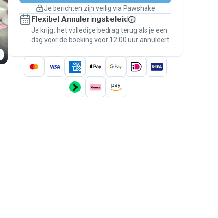
Boekingen met garantie
Je berichten zijn veilig via Pawshake
Regel alles via Pawshake — van eerste
Flexibel Annuleringsbeleid
bericht tot betaling — en geniet van de
Je krijgt het volledige bedrag terug als je een
Pawshake Garantie
.
dag voor de boeking voor 12:00 uur annuleert.