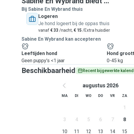
Sabine En Wybrand biedt ...
Bij Sabine En Wybrand thuis
Logeren
Je hond logeert bij de oppas thuis
vanaf
€ 33
/nacht,
€ 15
/Extra huisdier
Sabine En Wybrand kan accepteren
Leeftijden hond
Hond groot
Geen puppy's <1 jaar
0-45 kg
Beschikbaarheid
Recent bijgewerkte kalend
augustus 2026
MA
DI
WO
DO
VR
ZA
1
3
4
5
6
7
8
10
11
12
13
14
15