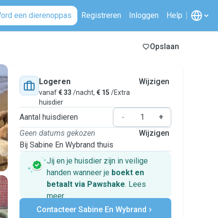
ord een dierenoppas
Registreren
Inloggen
Help
Opslaan
Logeren
Wijzigen
vanaf
€ 33
/nacht,
€ 15
/Extra
huisdier
Aantal huisdieren
-
+
Geen datums gekozen
Wijzigen
Bij Sabine En Wybrand thuis
Jij en je huisdier zijn in veilige
handen wanneer je
boekt en
betaalt via Pawshake
.
Lees
meer
Veilig betalen
Contacteer Sabine En Wybrand
Hulp als plannen veranderen