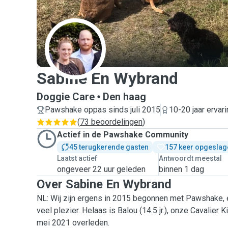
S
Sabine En Wybrand
Doggie Care
Den haag
Pawshake oppas sinds juli 2015
10-20 jaar ervar
(
73 beoordelingen
)
Actief in de Pawshake Community
45 terugkerende gasten
157 keer opgeslag
Laatst actief
Antwoordt meestal
ongeveer 22 uur geleden
binnen 1 dag
Over Sabine En Wybrand
NL: Wij zijn ergens in 2015 begonnen met Pawshake, e
veel plezier. Helaas is Balou (14.5 jr.), onze Cavalier 
mei 2021 overleden.