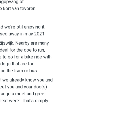
dagopvang of
e kort van tevoren.
we're stil enjoying it.
ssed away in may 2021.
Rijswijk. Nearby are many
eal for the doe to run,
e to go for a bike ride with
dogs that are too
 on the tram or bus.
if we already know you and
meet you and your dog(s)
arrange a meet and greet
next week. That's simply