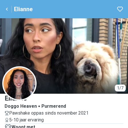
Elianne
E
1/7
Elianne
Doggo Heaven
Purmerend
Pawshake oppas sinds november 2021
5-10 jaar ervaring
Woont met ...