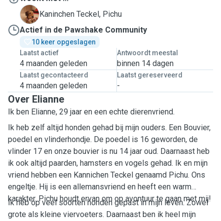
P
Kaninchen Teckel, Pichu
Actief in de Pawshake Community
10 keer opgeslagen
Laatst actief
Antwoordt meestal
4 maanden geleden
binnen 14 dagen
Laatst gecontacteerd
Laatst gereserveerd
4 maanden geleden
-
Over Elianne
Ik ben Elianne, 29 jaar en een echte dierenvriend.
Ik heb zelf altijd honden gehad bij mijn ouders. Een Bouvier,
poedel en vlinderhondje. De poedel is 16 geworden, de
vlinder 17 en onze bouvier is nu 14 jaar oud. Daarnaast heb
ik ook altijd paarden, hamsters en vogels gehad. Ik en mijn
vriend hebben een Kannichen Teckel genaamd Pichu. Ons
engeltje. Hij is een allemansvriend en heeft een warm
karakter. Pichu houdt ervan om op avontuur te gaan met mij!
Ik heb op veel soorten honden gepast in mijn leven. Zowel
grote als kleine viervoeters. Daarnaast ben ik heel mijn