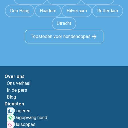
Den Haag
Haarlem
Hilversum
Rotterdam
Utrecht
Topsteden voor hondenoppas
Over ons
Ons verhaal
In de pers
Blog
Diensten
Logeren
Dagopvang hond
Huisoppas