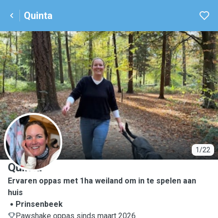
Quinta
Q
1/22
Quinta
Ervaren oppas met 1ha weiland om in te spelen aan
huis
Prinsenbeek
Pawshake oppas sinds maart 2026