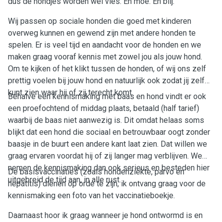
dus de hondjes worden wel vies. En moe. En blij.
Wij passen op sociale honden die goed met kinderen
overweg kunnen en gewend zijn met andere honden te
spelen. Er is veel tijd en aandacht voor de honden en we
maken graag vooraf kennis met zowel jou als jouw hond.
Om te kijken of het klikt tussen de honden, of wij ons zelf
prettig voelen bij jouw hond en natuurlijk ook zodat jij zelf
kunt zien waar hij of zij terecht komt.
Behalve een kennismaking met baas en hond vindt er ook
een proefochtend of middag plaats, betaald (half tarief)
waarbij de baas niet aanwezig is. Dit omdat helaas soms
blijkt dat een hond die sociaal en betrouwbaar oogt zonder
baasje in de buurt een andere kant laat zien. Dat willen we
graag ervaren voordat hij of zij langer mag verblijven. We
nemen de kennismaking dan ook serieus en besteden hier
De basisvaccinaties (zoals hondenziekte, parvo en
uitgebreid de tijd aan, in alle rust.
hepatitis) dienen op orde te zijn, ik ontvang graag voor de
kennismaking een foto van het vaccinatieboekje.
Daarnaast hoor ik graag wanneer je hond ontwormd is en