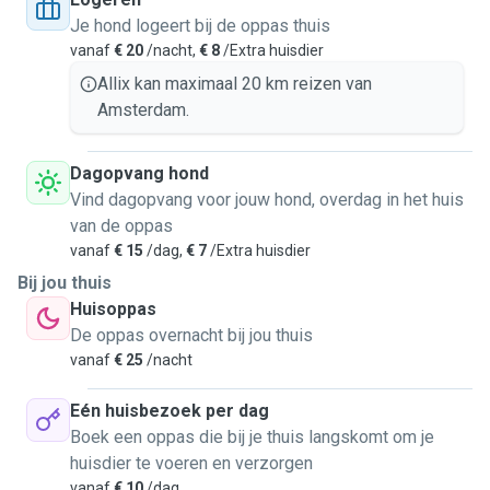
Je hond logeert bij de oppas thuis
vanaf
€ 20
/nacht,
€ 8
/Extra huisdier
Allix kan maximaal 20 km reizen van
Amsterdam.
Dagopvang hond
Vind dagopvang voor jouw hond, overdag in het huis
van de oppas
vanaf
€ 15
/dag,
€ 7
/Extra huisdier
Bij jou thuis
Huisoppas
De oppas overnacht bij jou thuis
vanaf
€ 25
/nacht
Eén huisbezoek per dag
Boek een oppas die bij je thuis langskomt om je
huisdier te voeren en verzorgen
vanaf
€ 10
/dag