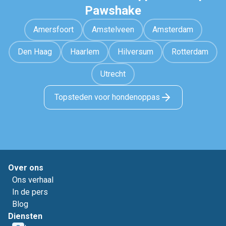
Pawshake
Amersfoort
Amstelveen
Amsterdam
Den Haag
Haarlem
Hilversum
Rotterdam
Utrecht
Topsteden voor hondenoppas
Over ons
Ons verhaal
In de pers
Blog
Diensten