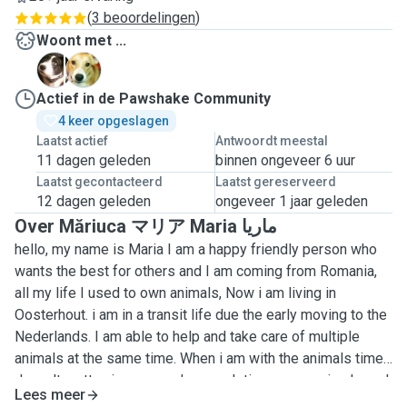
(
3 beoordelingen
)
Woont met ...
K
R
Actief in de Pawshake Community
4 keer opgeslagen
Laatst actief
Antwoordt meestal
11 dagen geleden
binnen ongeveer 6 uur
Laatst gecontacteerd
Laatst gereserveerd
12 dagen geleden
ongeveer 1 jaar geleden
Over Măriuca マリア Maria ماریا
hello, my name is Maria I am a happy friendly person who
wants the best for others and I am coming from Romania,
all my life I used to own animals, Now i am living in
Oosterhout. i am in a transit life due the early moving to the
Nederlands. I am able to help and take care of multiple
animals at the same time. When i am with the animals time
doesn't matter, i can spend as much time as an animal need
Lees meer
( feed, groom, afection, play time, treatment if is under