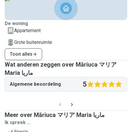
De woning
Appartement
Grote buitenruimte
Toon alles
Wat anderen zeggen over Măriuca マリア
Maria ماریا
5
Algemene beoordeling
Meer over Măriuca マリア Maria ماریا
Ik spreek ...
Engels