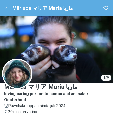
Măriuca マリア Maria ماریا
M
1/9
Măriuca マリア Maria ماریا
loving caring person to human and animals
Oosterhout
Pawshake oppas sinds juli 2024
20+ jaar ervaring