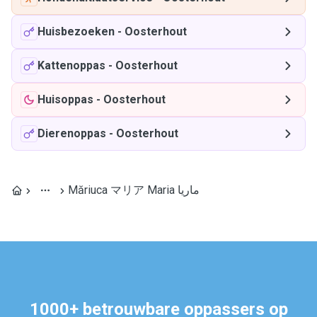
Huisbezoeken
-
Oosterhout
Kattenoppas
-
Oosterhout
Huisoppas
-
Oosterhout
Dierenoppas
-
Oosterhout
Măriuca マリア Maria ماریا
1000+ betrouwbare oppassers op