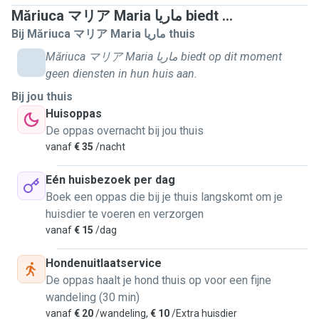
treatment, that means administrating pills, injection's under
Măriuca マリア Maria ماریا biedt ...
skin, intramuscularly and intravenously as well). At the
Bij Măriuca マリア Maria ماریا thuis
moment I can only help somebody with his animals only at
Măriuca マリア Maria ماریا biedt op dit moment
their place. In Romania I had study veterinary medicine for a
geen diensten in hun huis aan.
period of 3 years, but unfortunately I didn't finish my
Bij jou thuis
studies, even so I usded to do voluntering for animal
Huisoppas
shelters and work for 5 years in a veterinary clinic, I can do
De oppas overnacht bij jou thuis
veterinary procedures in case of an under treatment animal.
vanaf
€ 35
/nacht
I would like very much to help animals and make them feel
good and happy, I hope I will meet many new fluffy friends!
Eén huisbezoek per dag
Boek een oppas die bij je thuis langskomt om je
huisdier te voeren en verzorgen
vanaf
€ 15
/dag
Hondenuitlaatservice
De oppas haalt je hond thuis op voor een fijne
wandeling (30 min)
vanaf
€ 20
/wandeling,
€ 10
/Extra huisdier