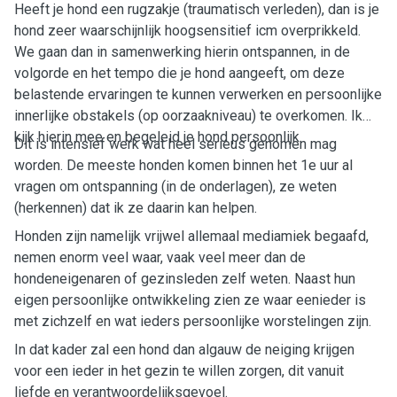
Heeft je hond een rugzakje (traumatisch verleden), dan is je
hond zeer waarschijnlijk hoogsensitief icm overprikkeld.
We gaan dan in samenwerking hierin ontspannen, in de
volgorde en het tempo die je hond aangeeft, om deze
belastende ervaringen te kunnen verwerken en persoonlijke
innerlijke obstakels (op oorzaakniveau) te overkomen. Ik
kijk hierin mee en begeleid je hond persoonlijk.
Dit is intensief werk wat heel serieus genomen mag
worden. De meeste honden komen binnen het 1e uur al
vragen om ontspanning (in de onderlagen), ze weten
(herkennen) dat ik ze daarin kan helpen.
Honden zijn namelijk vrijwel allemaal mediamiek begaafd,
nemen enorm veel waar, vaak veel meer dan de
hondeneigenaren of gezinsleden zelf weten. Naast hun
eigen persoonlijke ontwikkeling zien ze waar eenieder is
met zichzelf en wat ieders persoonlijke worstelingen zijn.
In dat kader zal een hond dan algauw de neiging krijgen
voor een ieder in het gezin te willen zorgen, dit vanuit
liefde en verantwoordelijksgevoel.