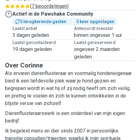
(
7 beoordelingen
)
Actief in de Pawshake Community
5 terugkerende gasten
5 keer opgeslagen
Laatst actief
Antwoordt meestal
3 dagen geleden
binnen ongeveer 1 uur
Laatst gecontacteerd
Laatst gereserveerd
19 dagen geleden
ongeveer 2 maanden
geleden
Over Corinne
Als ervaren dierenfluisteraar en voormalig hondeneigenaar
bied ik een liefdevolle plek waar je hond gezien en
begrepen wordt in wat hij of zij nodig heeft om zich veilig
en prettig te voelen én zich te kunnen ontwikkelen in de
blijste versie van zichzelf.
Dierenfluisteraarswerk is een onderdeel van mijn eigen
bedrijf.
Ik begeleid mens en dier sinds 2007 in persoonlijke
transitie consulten/trajecten, waarbij ik mijn spirituele