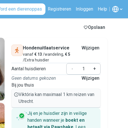
ord een dierenoppas
Registreren
Inloggen
Help
Opslaan
Hondenuitlaatservice
Wijzigen
vanaf
€ 13
/wandeling,
€ 5
/Extra huisdier
Aantal huisdieren
-
+
Geen datums gekozen
Wijzigen
Bij jou thuis
Viktória kan maximaal 1 km reizen van
Utrecht.
Jij en je huisdier zijn in veilige
handen wanneer je
boekt en
betaalt via Pawshake
.
Lees