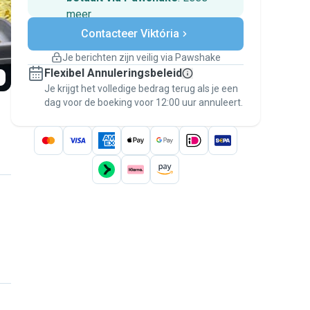
meer
Veilig betalen
Contacteer Viktória
Hulp als plannen veranderen
Boekingen met garantie
Je berichten zijn veilig via Pawshake
Regel alles via Pawshake — van eerste
Flexibel Annuleringsbeleid
bericht tot betaling — en geniet van de
Je krijgt het volledige bedrag terug als je een
Pawshake Garantie
.
dag voor de boeking voor 12:00 uur annuleert.