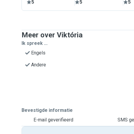
5
5
5
Meer over Viktória
Ik spreek ...
Engels
Andere
Bevestigde informatie
E-mail geverifieerd
SMS gev