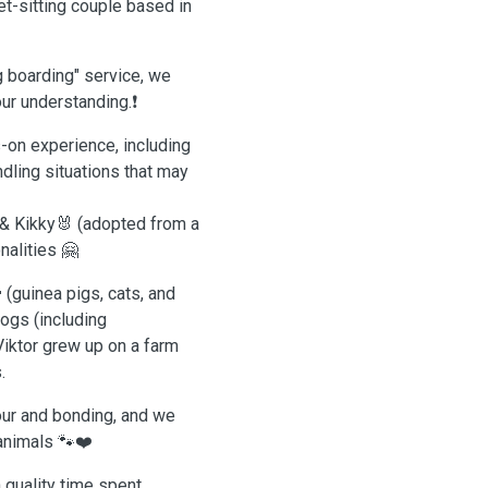
et-sitting couple based in
g boarding" service, we
ur understanding.❗️
s-on experience, including
ndling situations that may
 & Kikky🐰 (adopted from a
nalities 🤗
(guinea pigs, cats, and
dogs (including
iktor grew up on a farm
.
our and bonding, and we
 animals 🐾❤️
h quality time spent