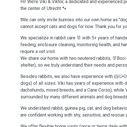
Hi! We’re Viki & Viktor, a dedicated and experienced p
the center of Utrecht 🐾
❗️We can only invite bunnies into our own home as "do
cannot accept cats and dogs for now. Thank you for yo
We specialize in rabbit care 🐰 with 5+ years of hand
feeding, enclosure cleaning, monitoring health, and ha
require a vet visit.
We share our home with two neutered rabbits, 🐰Boci
shelter), so we truly understand their needs and perso
Besides rabbits, we also have experience with 🐹🐱🐶 
dogs) of all sizes. Viki has years of experience with 
dachshunds, mixed breeds, and a Cane Corso), while V
surrounded by many different animals and dog breeds
We understand rabbit, guinea pig, cat, and dog behavi
are confident working with shy, sensitive, and rescue
We offer flexible home visits (once or twice daily wit