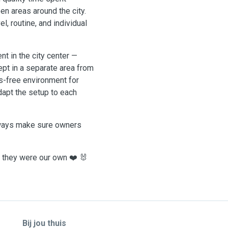
en areas around the city.
l, routine, and individual
nt in the city center —
ept in a separate area from
ss-free environment for
apt the setup to each
ways make sure owners
if they were our own ❤️ 🐰
Bij jou thuis