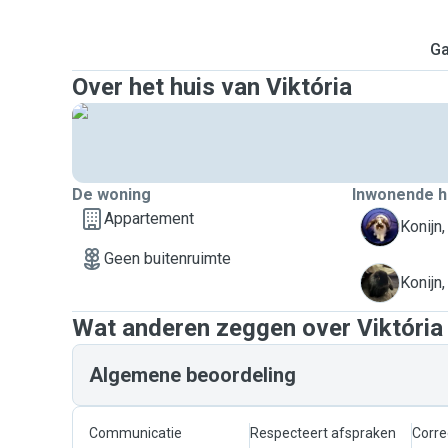
Ga
Over het huis van Viktória
De woning
Inwonende h
Appartement
B
Konijn,
Geen buitenruimte
K
Konijn,
Wat anderen zeggen over Viktória
Algemene beoordeling
Communicatie
Respecteert afspraken
Corre