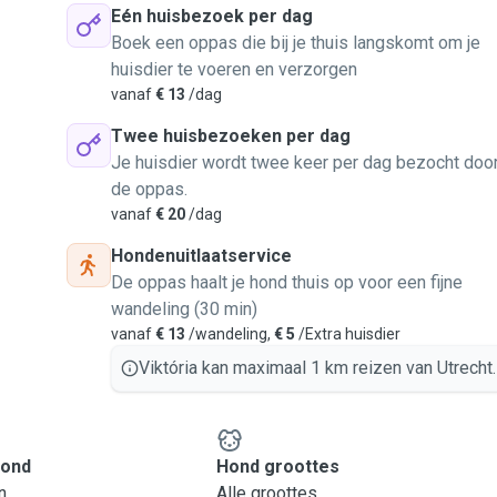
Eén huisbezoek per dag
Boek een oppas die bij je thuis langskomt om je
huisdier te voeren en verzorgen
vanaf
€ 13
/dag
Twee huisbezoeken per dag
Je huisdier wordt twee keer per dag bezocht doo
de oppas.
vanaf
€ 20
/dag
Hondenuitlaatservice
De oppas haalt je hond thuis op voor een fijne
wandeling (30 min)
vanaf
€ 13
/wandeling,
€ 5
/Extra huisdier
Viktória kan maximaal 1 km reizen van Utrecht.
hond
Hond groottes
n
Alle groottes