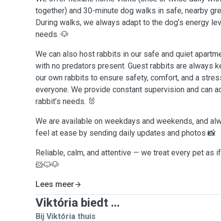
together) and 30-minute dog walks in safe, nearby gre
During walks, we always adapt to the dog’s energy leve
needs. 🐶
We can also host rabbits in our safe and quiet apartme
with no predators present. Guest rabbits are always k
our own rabbits to ensure safety, comfort, and a stre
everyone. We provide constant supervision and can ad
rabbit’s needs. 🐰
We are available on weekdays and weekends, and al
feel at ease by sending daily updates and photos 📸
Reliable, calm, and attentive — we treat every pet as 
🐹🐱🐶
Lees meer
Viktória biedt ...
Bij Viktória thuis