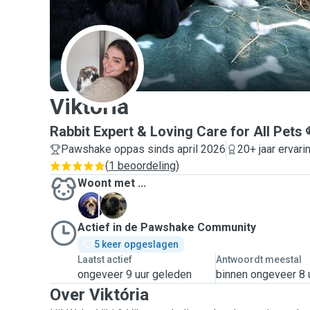
V
Viktória
Rabbit Expert & Loving Care for All Pets 
Pawshake oppas sinds april 2026
20+ jaar ervari
(
1 beoordeling
)
Woont met ...
B
K
Actief in de Pawshake Community
5 keer opgeslagen
Laatst actief
Antwoordt meestal
ongeveer 9 uur geleden
binnen ongeveer 8 
Over Viktória