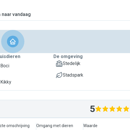
 naar vandaag
uisdieren
De omgeving
Stedelijk
 Boci
Stadspark
 Kikky
5
cte omschrijving
Omgang met dieren
Waarde