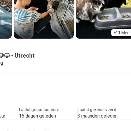
+11 Meer
🐶🐱
Utrecht
ng
Laatst gecontacteerd
Laatst gereserveerd
uur
16 dagen geleden
3 maanden geleden