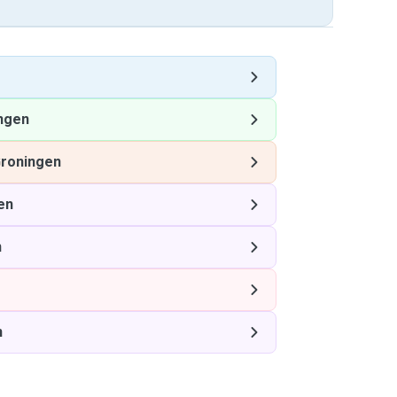
ngen
roningen
en
n
n