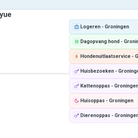
oyue
Logeren
-
Groningen
Dagopvang hond
-
Groni
Hondenuitlaatservice
-
G
Huisbezoeken
-
Groning
Kattenoppas
-
Groninge
Huisoppas
-
Groningen
Dierenoppas
-
Groninge