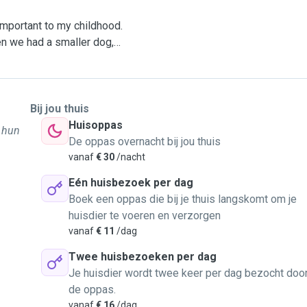
important to my childhood.
n we had a smaller dog,
 and after that, my parents
niversity, so I do have
t dogs. Included feeding,
Bij jou thuis
of Take care of cats, I did
Huisoppas
 hun
ling with their 💩.
De oppas overnacht bij jou thuis
 I am living in a studio
vanaf
€ 30
/nacht
Eén huisbezoek per dag
Boek een oppas die bij je thuis langskomt om je
huisdier te voeren en verzorgen
vanaf
€ 11
/dag
Twee huisbezoeken per dag
Je huisdier wordt twee keer per dag bezocht doo
de oppas.
vanaf
€ 16
/dag