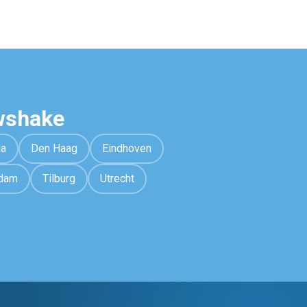
wshake
da
Den Haag
Eindhoven
rdam
Tilburg
Utrecht