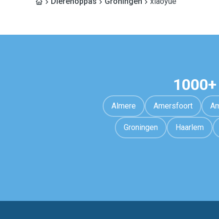
Dierenoppas
Groningen
xiaoyue
1000+
Almere
Amersfoort
Am
Groningen
Haarlem