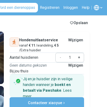
ord een dierenoppas
Registreren
Inloggen
Help
Opslaan
Hondenuitlaatservice
Wijzigen
vanaf
€ 11
/wandeling,
€ 5
/Extra huisdier
Aantal huisdieren
-
+
Geen datums gekozen
Wijzigen
Bij jou thuis
Jij en je huisdier zijn in veilige
handen wanneer je
boekt en
betaalt via Pawshake
.
Lees
meer
Veilig betalen
Contacteer xiaoyue
Hulp als plannen veranderen