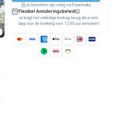
Boekingen met garantie
Je berichten zijn veilig via Pawshake
Regel alles via Pawshake — van eerste
Flexibel Annuleringsbeleid
bericht tot betaling — en geniet van de
Je krijgt het volledige bedrag terug als je een
Pawshake Garantie
.
dag voor de boeking voor 12:00 uur annuleert.