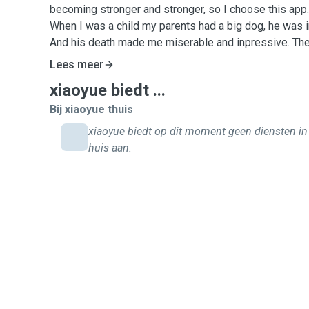
becoming stronger and stronger, so I choose this app.
When I was a child my parents had a big dog, he was 
And his death made me miserable and inpressive. The
she loved smell, we live with her for almost ten years,
Lees meer
decides stop have dogs.
xiaoyue biedt ...
And I joined the homeless animals saving club in my u
some experience on take care of infant dogs and adul
Bij xiaoyue thuis
walking, playing ball and so on. I also have experience 
xiaoyue biedt op dit moment geen diensten in
this when my friends on a holiday, feeding, playing, dea
huis aan.
So, please🥺 walk dogs or home visit pleas look at me,
now so I can't have guest pet that is really a pity.