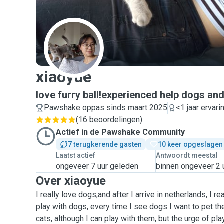
X
xiaoyue
love furry ball!experienced help dogs and
Pawshake oppas sinds maart 2025
<1 jaar ervari
(
16 beoordelingen
)
Actief in de Pawshake Community
7 terugkerende gasten
10 keer opgeslagen
Laatst actief
Antwoordt meestal
ongeveer 7 uur geleden
binnen ongeveer 2 
Over xiaoyue
I really love dogs,and after I arrive in netherlands, I re
play with dogs, every time I see dogs I want to pet t
cats, although I can play with them, but the urge of pl