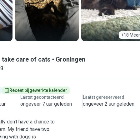
+18 Meer
 take care of cats
Groningen
ng
Recent bijgewerkte kalender
Laatst gecontacteerd
Laatst gereserveerd
uur
ongeveer 7 uur geleden
ongeveer 2 uur geleden
ally don't have a chance to
hem. My friend have two
aying with dogs is