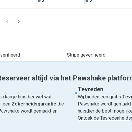
5
5
erifieerd
Stripe geverifieerd
Reserveer altijd via het Pawshake platfor
Tevreden
n kan je huisdier wel wat
Wij bieden een gratis
Tevr
om een
Zekerheidsgarantie
die
Pawshake wordt gemaakt en
ia Pawshake wordt gemaakt en
huisdier de best mogelijke 
Ontdek de Tevredenheidsg