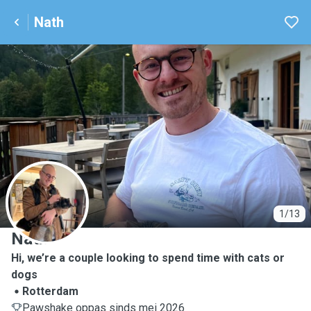
Nath
N
1/13
Nath
Hi, we’re a couple looking to spend time with cats or
dogs
Rotterdam
Pawshake oppas sinds mei 2026