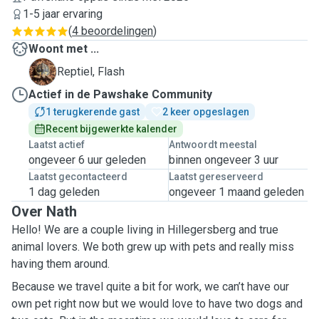
1-5 jaar ervaring
(
4 beoordelingen
)
Woont met ...
F
Reptiel, Flash
Actief in de Pawshake Community
1 terugkerende gast
2 keer opgeslagen
Recent bijgewerkte kalender
Laatst actief
Antwoordt meestal
ongeveer 6 uur geleden
binnen ongeveer 3 uur
Laatst gecontacteerd
Laatst gereserveerd
1 dag geleden
ongeveer 1 maand geleden
Over Nath
Hello! We are a couple living in Hillegersberg and true
animal lovers. We both grew up with pets and really miss
having them around.
Because we travel quite a bit for work, we can’t have our
own pet right now but we would love to have two dogs and