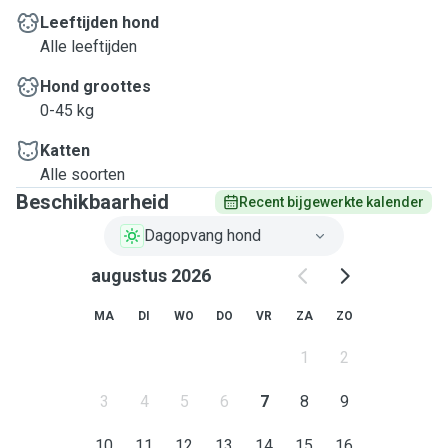
Leeftijden hond
Alle leeftijden
Hond groottes
0-45 kg
Katten
Alle soorten
Beschikbaarheid
Recent bijgewerkte kalender
Dagopvang hond
augustus 2026
MA
DI
WO
DO
VR
ZA
ZO
1
2
3
4
5
6
7
8
9
10
11
12
13
14
15
16