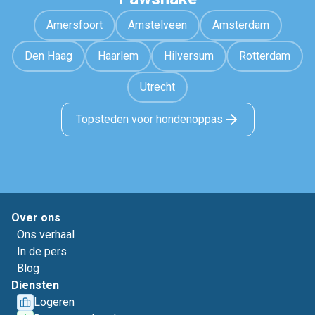
Amersfoort
Amstelveen
Amsterdam
Den Haag
Haarlem
Hilversum
Rotterdam
Utrecht
Topsteden voor hondenoppas
Over ons
Ons verhaal
In de pers
Blog
Diensten
Logeren