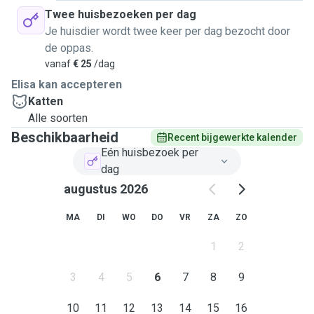
Twee huisbezoeken per dag
Je huisdier wordt twee keer per dag bezocht door
de oppas.
vanaf
€ 25
/dag
Elisa kan accepteren
Katten
Alle soorten
Beschikbaarheid
Recent bijgewerkte kalender
Eén huisbezoek per
dag
augustus 2026
MA
DI
WO
DO
VR
ZA
ZO
1
2
3
4
5
6
7
8
9
10
11
12
13
14
15
16