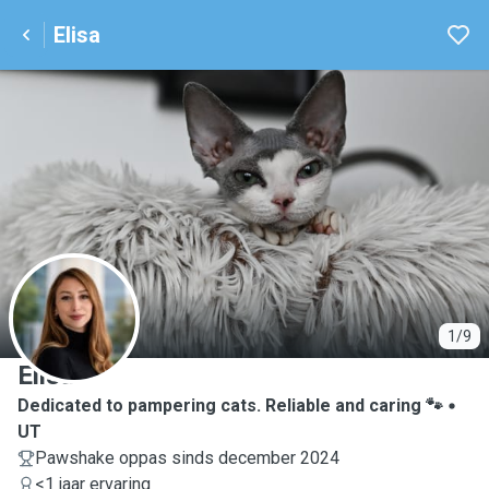
Elisa
E
1/9
Elisa
Dedicated to pampering cats. Reliable and caring 🐾
UT
Pawshake oppas sinds december 2024
<1 jaar ervaring