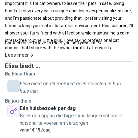
important it is for cat owners to leave their pets in safe, loving
hands. I know every cat is unique and deserves personalized care,
and I’m passionate about providing that. I prefer visiting your
home to keep your cat in its familiar environment. Rest assured, I’ll
shower your furry friend with affection while maintaining a calm,
stress-free routine. Little plus, I love taking professional cat
Contact me — I’d love to meet you and your cat! 🐾
photos, that I share with the owner (gratis!) afterwards.
Lees meer
Elisa biedt ...
Bij Elisa thuis
Elisa biedt op dit moment geen diensten in hun
huis aan.
Bij jou thuis
Eén huisbezoek per dag
Boek een oppas die bij je thuis langskomt om je
huisdier te voeren en verzorgen
vanaf
€ 15
/dag