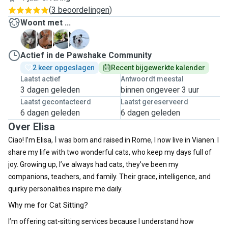
(
3 beoordelingen
)
Woont met ...
G
I
L
U
Actief in de Pawshake Community
2 keer opgeslagen
Recent bijgewerkte kalender
Laatst actief
Antwoordt meestal
3 dagen geleden
binnen ongeveer 3 uur
Laatst gecontacteerd
Laatst gereserveerd
6 dagen geleden
6 dagen geleden
Over Elisa
I
Ciao! I’m Elisa,
was born and raised in Rome, I now live in Vianen. I
share my life with two wonderful cats, who keep my days full of
joy. Growing up, I’ve always had cats, they’ve been my
companions, teachers, and family. Their grace, intelligence, and
quirky personalities inspire me daily.
Why me for Cat Sitting?
I’m offering cat-sitting services because I understand how