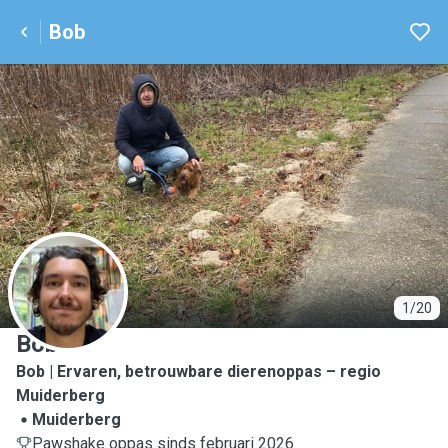
Bob
B
1/20
Bob
Bob | Ervaren, betrouwbare dierenoppas – regio
Muiderberg
Muiderberg
Pawshake oppas sinds februari 2026